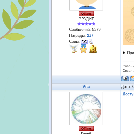
ЭРУДИТ
Сообщений:
5379
Награды:
237
Совы:
При
Сова -
Сова - 
Vita
Дата: 
Досту
Гений