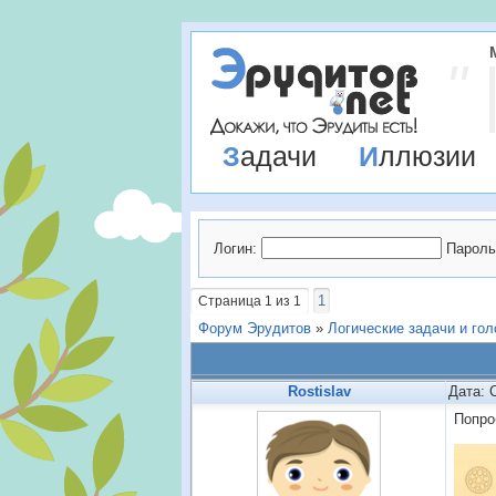
Задачи
Иллюзии
Логин:
Пароль
1
Страница
1
из
1
Форум Эрудитов
»
Логические задачи и го
Rostislav
Дата: 
Попро