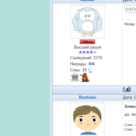
Между 
Высший разум
Сообщений:
2770
Награды:
406
Совы:
15
Rostislav
Дата: 
Алекс
да, м
Сова -
Сова - 