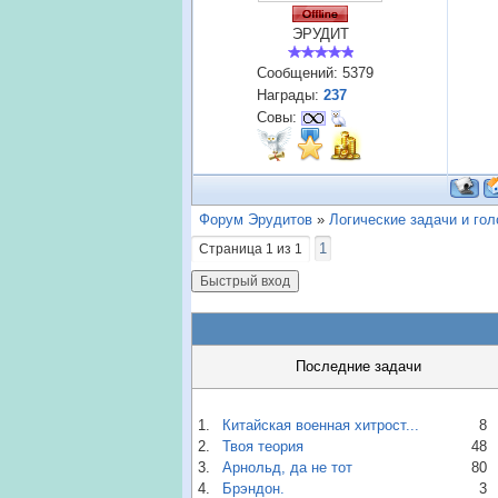
ЭРУДИТ
Сообщений:
5379
Награды:
237
Совы:
Форум Эрудитов
»
Логические задачи и го
1
Страница
1
из
1
Последние задачи
1.
Китайская военная хитрост...
8
2.
Твоя теория
48
3.
Арнольд, да не тот
80
4.
Брэндон.
3