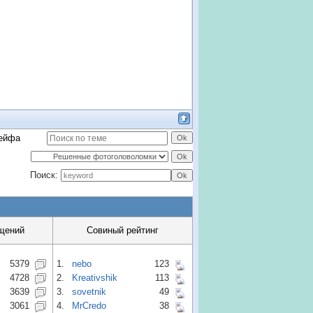
сейфа
Поиск:
щений
Совиный рейтинг
5379
1.
nebo
123
4728
2.
Kreativshik
113
3639
3.
sovetnik
49
3061
4.
MrCredo
38