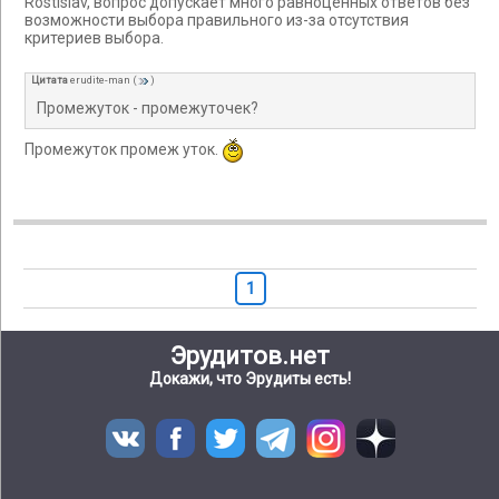
Rostislav, вопрос допускает много равноценных ответов без
возможности выбора правильного из-за отсутствия
критериев выбора.
Цитата
erudite-man
(
)
Промежуток - промежуточек?
Промежуток промеж уток.
1
Эрудитов.нет
Докажи, что Эрудиты есть!