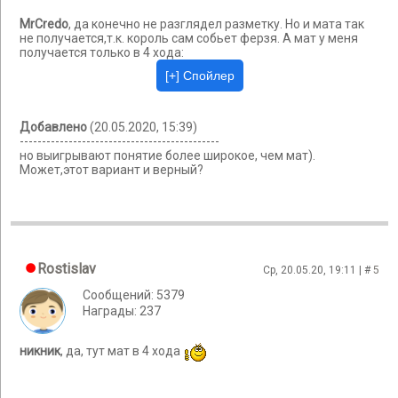
MrCredo
, да конечно не разглядел разметку. Но и мата так
не получается,т.к. король сам собьет ферзя. А мат у меня
получается только в 4 хода:
Добавлено
(20.05.2020, 15:39)
---------------------------------------------
но выигрывают понятие более широкое, чем мат).
Может,этот вариант и верный?
Rostislav
Ср, 20.05.20, 19:11 | #
5
Сообщений: 5379
Награды: 237
никник
, да, тут мат в 4 хода