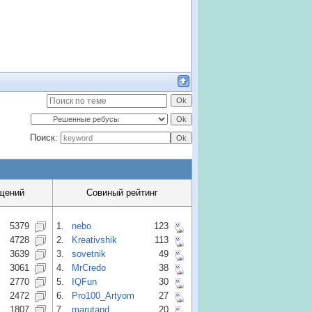
Поиск:
щений
Совиный рейтинг
5379
1.
nebo
123
4728
2.
Kreativshik
113
3639
3.
sovetnik
49
3061
4.
MrCredo
38
2770
5.
IQFun
30
2472
6.
Pro100_Artyom
27
1807
7.
marutand
20