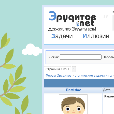
Задачи
Иллюзии
Логин:
Пароль
1
Страница
1
из
1
Форум Эрудитов
»
Логические задачи и го
Rostislav
Дата: 
Какое