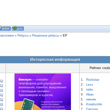
ловоломки
»
Ребусы
»
Решенные ребусы
»
ЕР
Интересная информация
Рейтинг сооб
1.
Rostislav
2.
Lexx
3.
nebo
4.
Иван
5.
никник
6.
Kreativshik
7.
Гретхен