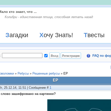
Мало кто знает, что ...
Колибри - единственная птица, способная летать назад
Загадки
Хочу Знать!
Твесты
:
FAQ по фо
ловоломки
»
Ребусы
»
Решенные ребусы
»
ЕР
ЕР
Чт, 25.12.14, 11:51 | Сообщение #
1
 слово зашифровано на картинке?