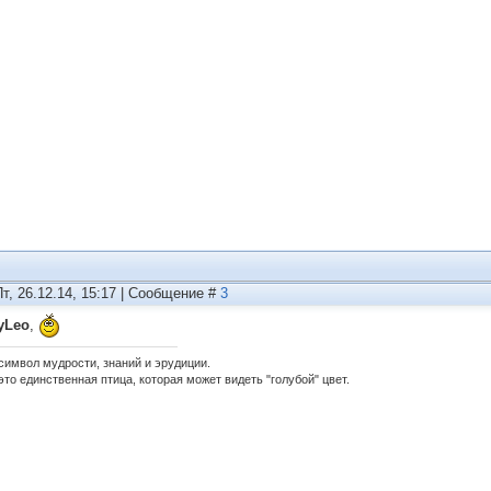
Пт, 26.12.14, 15:17 | Сообщение #
3
yLeo
,
 символ мудрости, знаний и эрудиции.
это единственная птица, которая может видеть "голубой" цвет.