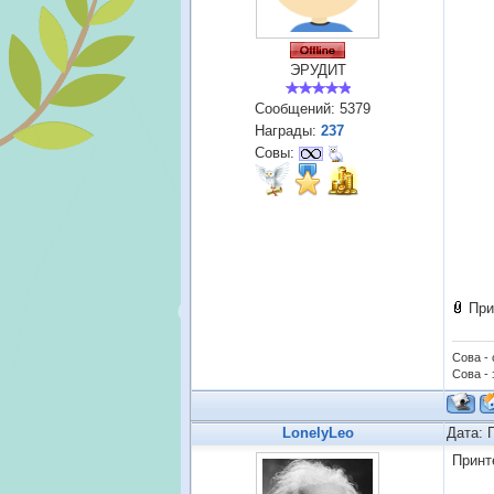
ЭРУДИТ
Сообщений:
5379
Награды:
237
Совы:
При
Сова -
Сова - 
LonelyLeo
Дата: 
Принт