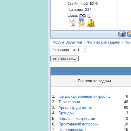
Сообщений:
5379
Награды:
237
Совы:
Форум Эрудитов
»
Логические задачи и го
1
Страница
1
из
1
Последние задачи
1.
Китайская военная хитрост...
8
2.
Твоя теория
48
3.
Арнольд, да не тот
80
4.
Брэндон.
3
5.
Задача с матрицами
3
6.
Простенький вопросик
10
7.
Гидродинамика
15