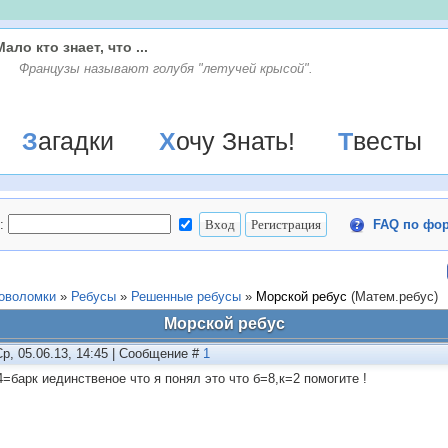
Мало кто знает, что ...
Французы называют голубя "летучей крысой".
Загадки
Хочу Знать!
Твесты
:
FAQ по фо
ловоломки
»
Ребусы
»
Решенные ребусы
»
Морской ребус
(Матем.ребус)
Морской ребус
Ср, 05.06.13, 14:45 | Сообщение #
1
4=барк иединственое что я понял это что б=8,к=2 помогите !