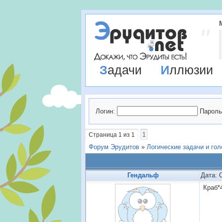
Задачи
Иллюзии
Логин:
Пароль
1
Страница
1
из
1
Форум Эрудитов
»
Логические задачи и го
Гендальф
Дата: 
Краб*