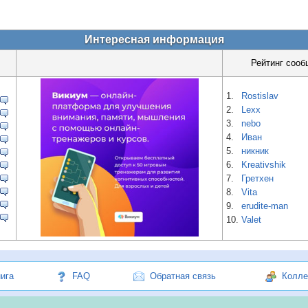
Интересная информация
Рейтинг сооб
1.
Rostislav
2.
Lexx
3.
nebo
4.
Иван
5.
никник
6.
Kreativshik
7.
Гретхен
8.
Vita
9.
erudite-man
10.
Valet
нига
FAQ
Обратная связь
Колле