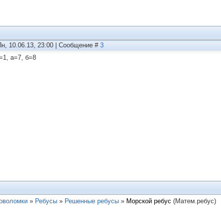
Пн, 10.06.13, 23:00 | Сообщение #
3
=1, а=7, б=8
ловоломки
»
Ребусы
»
Решенные ребусы
»
Морской ребус
(Матем.ребус)