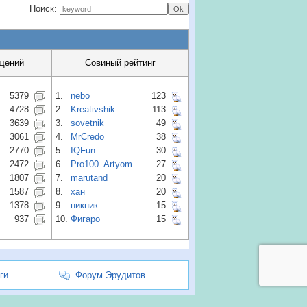
Поиск:
щений
Совиный рейтинг
5379
1.
nebo
123
4728
2.
Kreativshik
113
3639
3.
sovetnik
49
3061
4.
MrCredo
38
2770
5.
IQFun
30
2472
6.
Pro100_Artyom
27
1807
7.
marutand
20
1587
8.
хан
20
1378
9.
никник
15
937
10.
Фигаро
15
ги
Форум Эрудитов