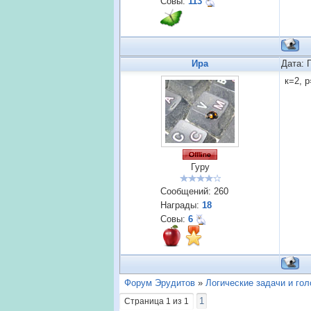
Совы:
113
Ира
Дата: 
к=2, р
Гуру
Сообщений:
260
Награды:
18
Совы:
6
Форум Эрудитов
»
Логические задачи и го
1
Страница
1
из
1