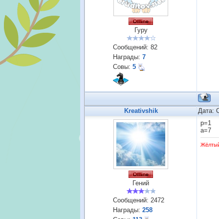
Гуру
Сообщений:
82
Награды:
7
Совы:
5
Kreativshik
Дата: 
р=1
а=7
Жёлты
Гений
Сообщений:
2472
Награды:
258