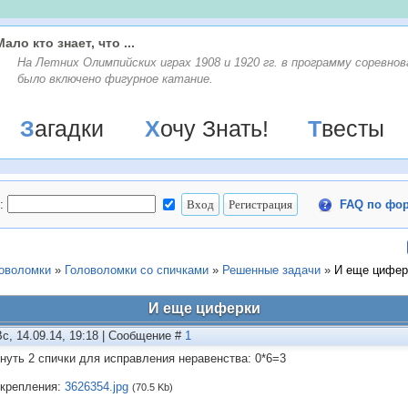
Мало кто знает, что ...
На Летних Олимпийских играх 1908 и 1920 гг. в программу соревнов
было включено фигурное катание.
Загадки
Хочу Знать!
Твесты
:
FAQ по фо
ловоломки
»
Головоломки со спичками
»
Решенные задачи
»
И еще цифер
И еще циферки
Вс, 14.09.14, 19:18 | Сообщение #
1
нуть 2 спички для исправления неравенства: 0*6=3
крепления:
3626354.jpg
(70.5 Kb)