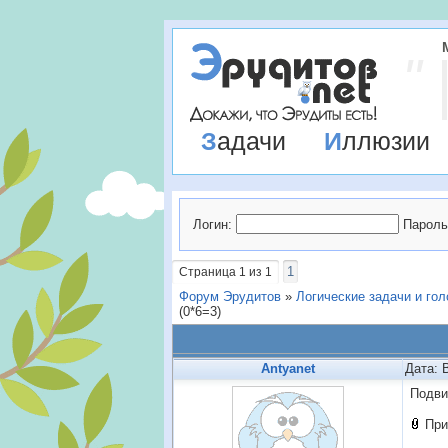
Задачи
Иллюзии
Логин:
Пароль
1
Страница
1
из
1
Форум Эрудитов
»
Логические задачи и го
(0*6=3)
Antyanet
Дата: 
Подви
При