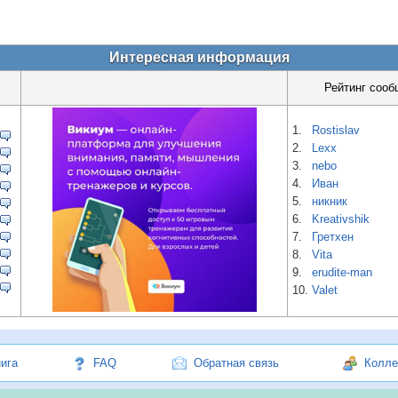
Интересная информация
Рейтинг сооб
1.
Rostislav
2.
Lexx
3.
nebo
4.
Иван
5.
никник
6.
Kreativshik
7.
Гретхен
8.
Vita
9.
erudite-man
10.
Valet
нига
FAQ
Обратная связь
Колле