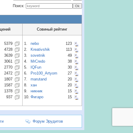
Поиск:
щений
Совиный рейтинг
5379
1.
nebo
123
4728
2.
Kreativshik
113
3639
3.
sovetnik
49
3061
4.
MrCredo
38
2770
5.
IQFun
30
2472
6.
Pro100_Artyom
27
1807
7.
marutand
20
1587
8.
хан
20
1378
9.
никник
15
937
10.
Фигаро
15
ги
Форум Эрудитов