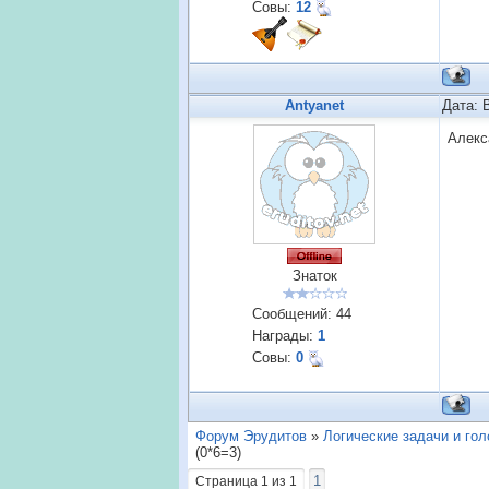
Совы:
12
Antyanet
Дата: 
Алекс
Знаток
Сообщений:
44
Награды:
1
Совы:
0
Форум Эрудитов
»
Логические задачи и го
(0*6=3)
1
Страница
1
из
1