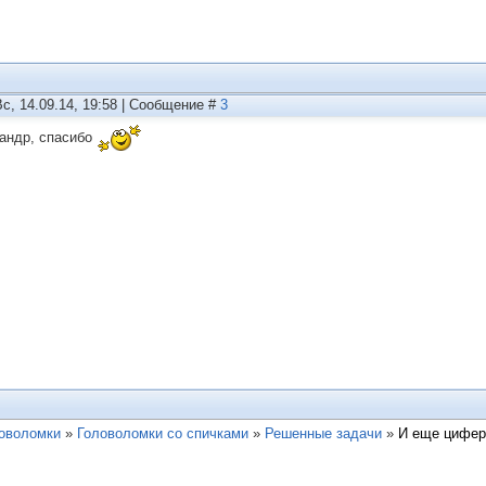
Вс, 14.09.14, 19:58 | Сообщение #
3
андр, спасибо
ловоломки
»
Головоломки со спичками
»
Решенные задачи
»
И еще цифер