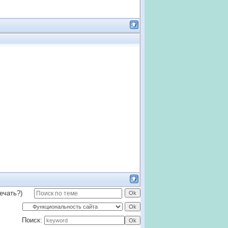
ечать?)
Поиск: