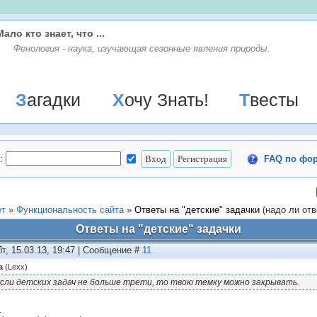
Мало кто знает, что ...
Фенология - наука, изучающая сезонные явления природы.
Загадки
Хочу Знать!
Твесты
:
FAQ по фо
ет
»
Функциональность сайта
»
Ответы на "детские" задачки
(надо ли отв
Ответы на "детские" задачки
Пт, 15.03.13, 19:47 | Сообщение #
11
а
(
Lexx
)
сли детских задач не больше трети, то твою темку можно закрывать.
.