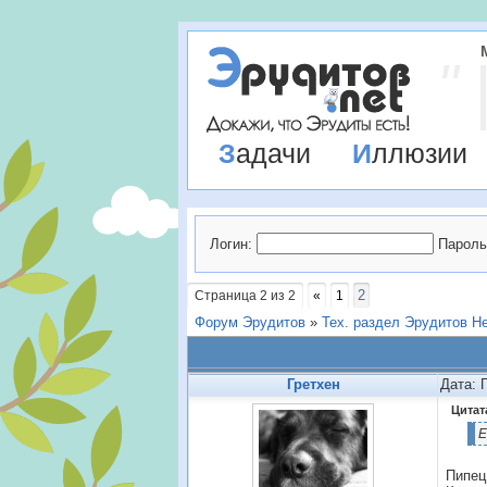
Задачи
Иллюзии
Логин:
Пароль
2
Страница
2
из
2
«
1
Форум Эрудитов
»
Тех. раздел Эрудитов Н
Гретхен
Дата: 
Цитат
Е
Пипец