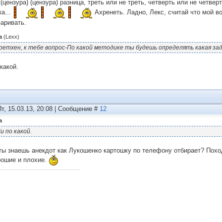
 (цензура) (цензура) разница, треть или не треть, четверть или не четве
ка...
Ахренеть. Ладно, Лекс, считай что мой во
варивать.
а
(
Lexx
)
ретхен, к тебе вопрос-По какой методике ты будешь определять какая зада
какой.
Пт, 15.03.13, 20:08 | Сообщение #
12
а
и по какой.
ты знаешь анекдот как Лукошенко картошку по телефону отбирает? Похо
рошие и плохие.