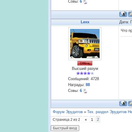
Совы:
6
Lexx
Дата: 
Что п
Высший разум
Сообщений:
4728
Награды:
88
Совы:
6
Форум Эрудитов
»
Тех. раздел Эрудитов Н
2
Страница
2
из
2
«
1