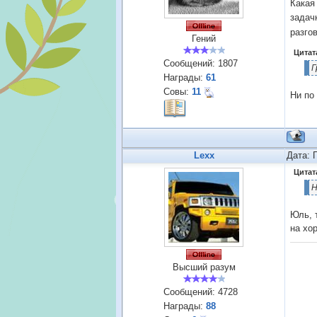
Какая
задач
разго
Гений
Цитат
Сообщений:
1807
Г
Награды:
61
Совы:
11
Ни по 
Lexx
Дата: 
Цитат
Н
Юль, 
на хо
Высший разум
Сообщений:
4728
Награды:
88