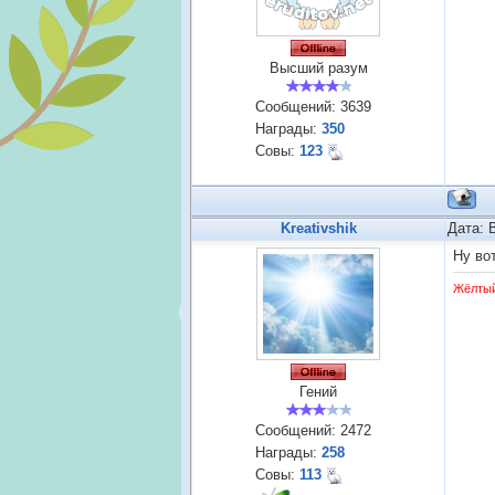
Высший разум
Сообщений:
3639
Награды:
350
Совы:
123
Kreativshik
Дата: 
Ну во
Жёлты
Гений
Сообщений:
2472
Награды:
258
Совы:
113