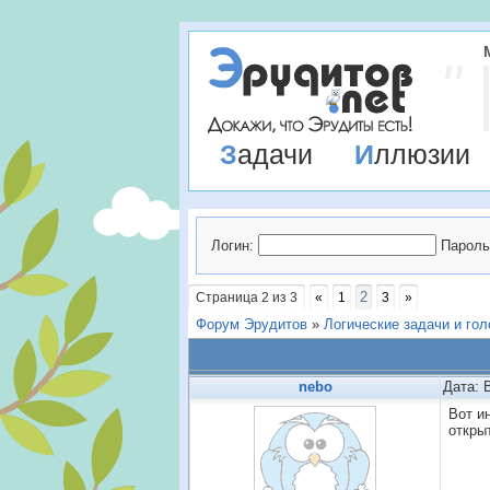
Задачи
Иллюзии
Логин:
Пароль
2
Страница
2
из
3
«
1
3
»
Форум Эрудитов
»
Логические задачи и го
nebo
Дата: 
Вот и
откры