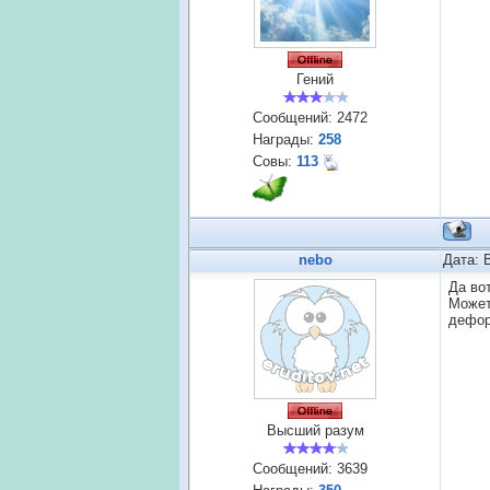
Гений
Сообщений:
2472
Награды:
258
Совы:
113
nebo
Дата: 
Да во
Может
дефор
Высший разум
Сообщений:
3639