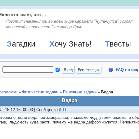
Мало кто знает, что ...
Логотип знаменитой во всем мире карамели "Чупа-чупса" создал
испанский сюрреалист Сальвадор Дали.
Загадки
Хочу Знать!
Твесты
:
FAQ по фо
ловоломки
»
Физические задачи
»
Решенные задачи
»
Ведра
Ведра
Вт, 15.12.15, 00:03 | Сообщение #
11
нтересно, если вода при замерзании, в смысле лёд, увеличивается в объ
тые, льду есть куда расти, почему же вёдра деформируются. Непонятно
С