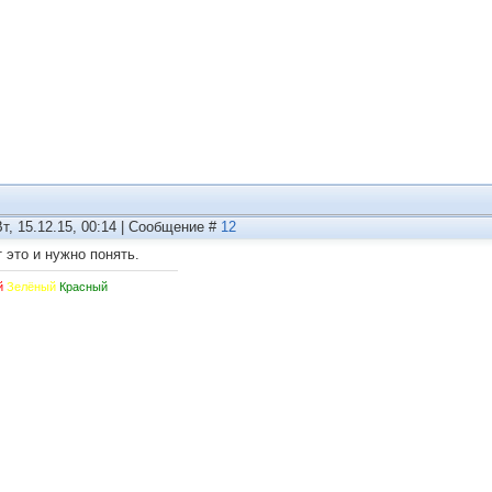
Вт, 15.12.15, 00:14 | Сообщение #
12
т это и нужно понять.
й
Зелёный
Красный