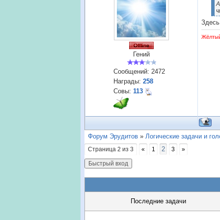
А
ч
Здесь
Жёлты
Гений
Сообщений:
2472
Награды:
258
Совы:
113
Форум Эрудитов
»
Логические задачи и го
2
Страница
2
из
3
«
1
3
»
Последние задачи