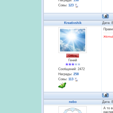
Награды:
350
Совы:
123
Kreativshik
Дата: 
Прави
Жёлты
Гений
Сообщений:
2472
Награды:
258
Совы:
113
nebo
Дата: 
А то в
распир