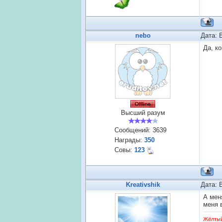
nebo
Дата: 
Да, к
Высший разум
Сообщений:
3639
Награды:
350
Совы:
123
Kreativshik
Дата: 
А мен
меня 
Жёлты