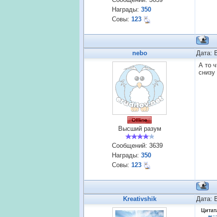
Награды:
350
Совы:
123
nebo
Дата: 
А то 
снизу
Высший разум
Сообщений:
3639
Награды:
350
Совы:
123
Kreativshik
Дата: 
Цитат