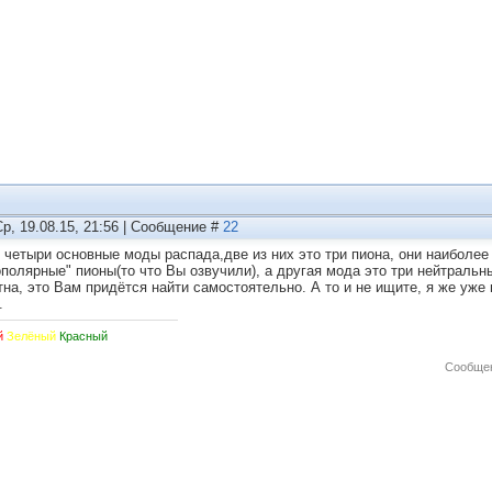
Ср, 19.08.15, 21:56 | Сообщение #
22
о четыри основные моды распада,две из них это три пиона, они наиболее 
ополярные" пионы(то что Вы озвучили), а другая мода это три нейтральн
тна, это Вам придётся найти самостоятельно. А то и не ищите, я же уже 
.
й
Зелёный
Красный
Сообщен