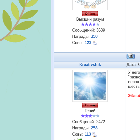
Высший разум
Сообщений:
3639
Награды:
350
Совы:
123
Kreativshik
Дата: 
У нег
"разн
вероя
шесть
Жёлты
Гений
Сообщений:
2472
Награды:
258
Совы:
113