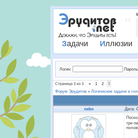
Задачи
Иллюзии
Логин:
Пароль
3
Страница
3
из
3
«
1
2
Форум Эрудитов
»
Логические задачи и го
nebo
Дата: 
Поско
три п
полож