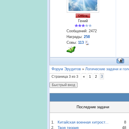
Гений
Сообщений:
2472
Награды:
258
Совы:
113
Форум Эрудитов
»
Логические задачи и го
3
Страница
3
из
3
«
1
2
Последние задачи
1.
Китайская военная хитрост...
8
2.
Твоя теория
48