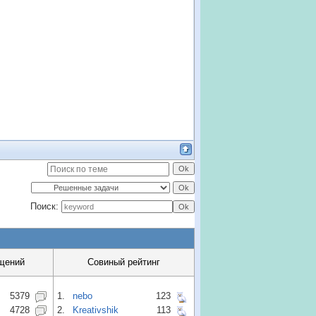
Поиск:
щений
Совиный рейтинг
5379
1.
nebo
123
4728
2.
Kreativshik
113