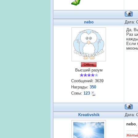
nebo
Дата: 
Да, В
Раз ш
кажды
Если 
мюоны
Высший разум
Сообщений:
3639
Награды:
350
Совы:
123
Kreativshik
Дата: 
nebo
Жёлты