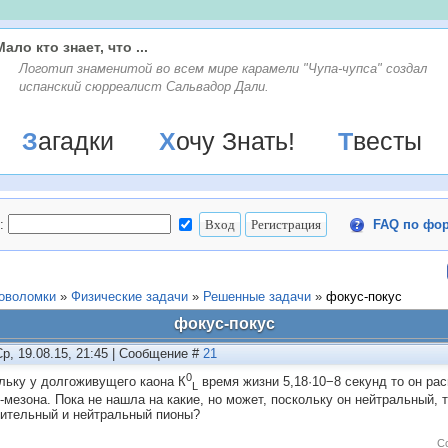
Мало кто знает, что ...
Логотип знаменитой во всем мире карамели "Чупа-чупса" создал
испанский сюрреалист Сальвадор Дали.
Загадки
Хочу Знать!
Твесты
:
FAQ по фо
ловоломки
»
Физические задачи
»
Решенные задачи
»
фокус-покус
фокус-покус
Ср, 19.08.15, 21:45 | Сообщение #
21
0
льку у долгоживущего каона К
время жизни 5,18·10−8 секунд то он ра
L
и-мезона. Пока не нашла на какие, но может, поскольку он нейтральный, 
ительный и нейтральный пионы?
С