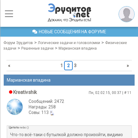
НОВЫЕ СООБЩЕНИЯ НА ФОРУМЕ
>
>
Форум Эрудитов
Логические задачи и головоломки
Физические
>
>
задачи
Решенные задачи
Марианская впадина
«
1
2
3
»
Марианская впадина
Kreativshik
Пн, 02.02.15, 00:37 | #
11
Сообщений: 2472
Награды: 258
Cовы: 113
Цитата
nebo
(
)
Что-то всё-таки с бутылкой должно произойти, видимо