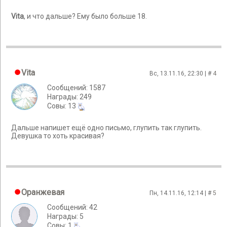
Vita
, и что дальше? Ему было больше 18.
Vita
Вс, 13.11.16, 22:30 | #
4
Сообщений: 1587
Награды: 249
Cовы: 13
Дальше напишет ещё одно письмо, глупить так глупить.
Девушка то хоть красивая?
Оранжевая
Пн, 14.11.16, 12:14 | #
5
Сообщений: 42
Награды: 5
Cовы: 1