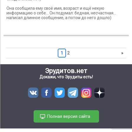
Она сообщила ему своё имя, возраст и ещё некую
информацию о себе... Он подумал: бедная, несчастная...
написал длинное сообщение, а потом до него дошло)
1
2
»
Эрудитов.нет
Докажи, что Эрудиты есть!
Полная версия сайта