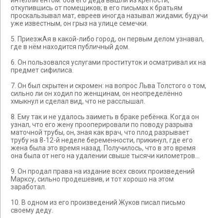
интеллигентом: оба его деда вышли из крепости,
откупившись от помещиков; в его письмах к братьям
проскальзывал мат, евреев иногда называл жидами; будучи
уже известным, он грыз на улице семечки.
5. ПриезжАя в какой-либо город, он первым делом узнавал,
где в нём находится публичный дом.
6. Он пользовался услугами проституток и осматривал их на
предмет сифилиса.
7. Он был скрытен и скромен: на вопрос Льва Толстого о том,
сильно ли он ходил по женщинам, он неопределённо
хмыкнул и сделал вид, что не расслышал.
8. Ему так и не удалось заиметь в браке ребёнка. Когда он
узнал, что его жену прооперировали по поводу разрыва
маточной трубы, он, зная как врач, что плод разрывает
трубу на 8-12-й неделе беременности, прикинул, где его
жена была это время назад. Получилось, что в это время
она была от него на удалении свыше тысячи километров...
9. Он продал права на издание всех своих произведений
Марксу, сильно продешевив, и тот хорошо на этом
заработал.
10. В одном из его произведений Жуков писал письмо
своему деду.