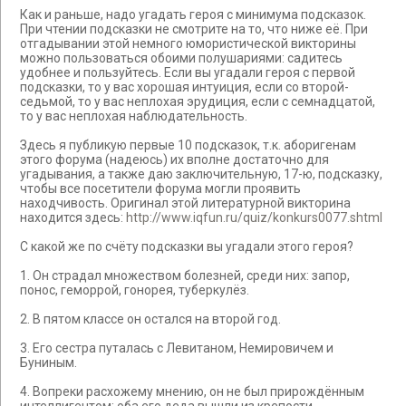
Как и раньше, надо угадать героя с минимума подсказок.
При чтении подсказки не смотрите на то, что ниже её. При
отгадывании этой немного юмористической викторины
можно пользоваться обоими полушариями: садитесь
удобнее и пользуйтесь. Если вы угадали героя с первой
подсказки, то у вас хорошая интуиция, если со второй-
седьмой, то у вас неплохая эрудиция, если с семнадцатой,
то у вас неплохая наблюдательность.
Здесь я публикую первые 10 подсказок, т.к. аборигенам
этого форума (надеюсь) их вполне достаточно для
угадывания, а также даю заключительную, 17-ю, подсказку,
чтобы все посетители форума могли проявить
находчивость. Оригинал этой литературной викторина
находится здесь:
http://www.iqfun.ru/quiz/konkurs0077.shtml
С какой же по счёту подсказки вы угадали этого героя?
1. Он страдал множеством болезней, среди них: запор,
понос, геморрой, гонорея, туберкулёз.
2. В пятом классе он остался на второй год.
3. Его сестра путалась с Левитаном, Немировичем и
Буниным.
4. Вопреки расхожему мнению, он не был прирождённым