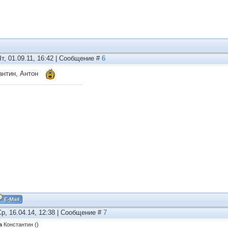
Чт, 01.09.11, 16:42 | Сообщение #
6
антин, Антон
Ср, 16.04.14, 12:38 | Сообщение #
7
а
Константин
(
)