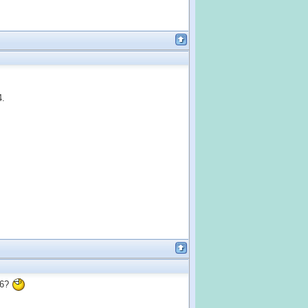
4.
 6?