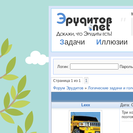
Задачи
Иллюзии
Логин:
Пароль
1
Страница
1
из
1
Форум Эрудитов
»
Логические задачи и го
Lexx
Дата: 
Три х
поэто