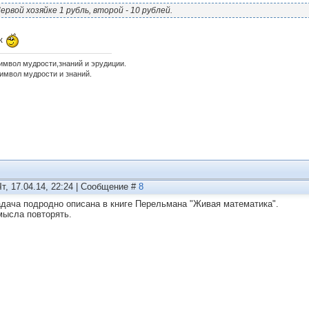
ервой хозяйке 1 рубль, второй - 10 рублей.
ек
имвол мудрости,знаний и эрудиции.
имвол мудрости и знаний.
Чт, 17.04.14, 22:24 | Сообщение #
8
адача подродно описана в книге Перельмана "Живая математика".
мысла повторять.