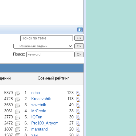
Поиск:
щений
Совиный рейтинг
5379
1.
nebo
123
4728
2.
Kreativshik
113
3639
3.
sovetnik
49
3061
4.
MrCredo
38
2770
5.
IQFun
30
2472
6.
Pro100_Artyom
27
1807
7.
marutand
20
1587
8.
хан
20