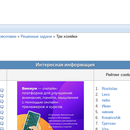
ловоломки
»
Решенные задачи
»
Три хозяйки
Интересная информация
Рейтинг сооб
1.
Rostislav
2.
Lexx
3.
nebo
4.
Иван
5.
никник
6.
Kreativshik
7.
Гретхен
8.
Vita