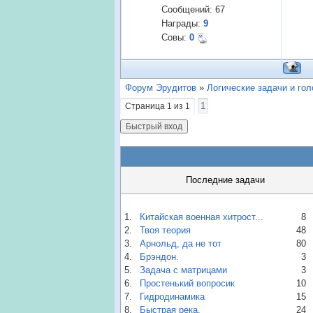
Сообщений:
67
Награды:
9
Совы:
0
Форум Эрудитов
»
Логические задачи и го
1
Страница
1
из
1
Последние задачи
1.
Китайская военная хитрост...
8
2.
Твоя теория
48
3.
Арнольд, да не тот
80
4.
Брэндон.
3
5.
Задача с матрицами
3
6.
Простенький вопросик
10
7.
Гидродинамика
15
8.
Быстрая река.
24