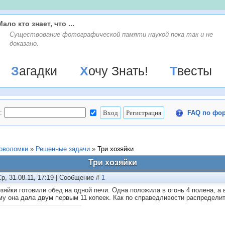
Мало кто знает, что ...
Существование фотографической памяти наукой пока так и не
доказано.
Загадки
Хочу Знать!
Твесты
:
FAQ по фо
ловоломки
»
Решенные задачи
»
Три хозяйки
Три хозяйки
Ср, 31.08.11, 17:19 | Сообщение #
1
озяйки готовили обед на одной печи. Одна положила в огонь 4 полена, а в
му она дала двум первым 11 копеек. Как по справедливости распределит