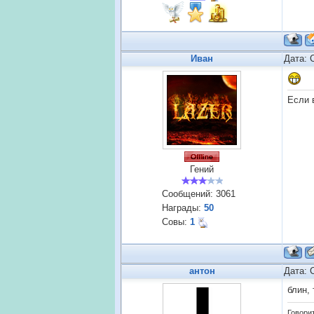
Иван
Дата: 
Если 
Гений
Сообщений:
3061
Награды:
50
Совы:
1
антон
Дата: 
блин,
Говорит