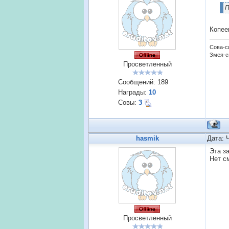
П
Копе
Сова-с
Змея-с
Просветленный
Сообщений:
189
Награды:
10
Совы:
3
hasmik
Дата: 
Эта з
Нет с
Просветленный