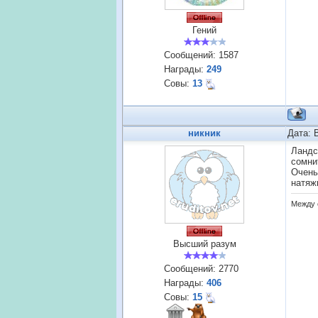
Гений
Сообщений:
1587
Награды:
249
Совы:
13
никник
Дата: 
Ландс
сомни
Очень
натяж
Между 
Высший разум
Сообщений:
2770
Награды:
406
Совы:
15