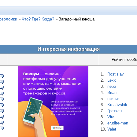
ловоломки
»
Что? Где? Когда?
»
Загадочный юноша
Интересная информация
Рейтинг сооб
1.
Rostislav
2.
Lexx
3.
nebo
4.
Иван
5.
никник
6.
Kreativshik
7.
Гретхен
8.
Vita
9.
erudite-man
10.
Valet