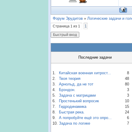
Форум Эрудитов
»
Логические задачи и го
1
Страница
1
из
1
Последние задачи
1.
Китайская военная хитрост...
8
2.
Твоя теория
48
3.
Арнольд, да не тот
80
4.
Брэндон.
3
5.
Задача с матрицами
3
6.
Простенький вопросик
10
7.
Гидродинамика
15
8.
Быстрая река.
24
9.
А попробуйте ещё это опро...
6
10.
Задача по логике
7