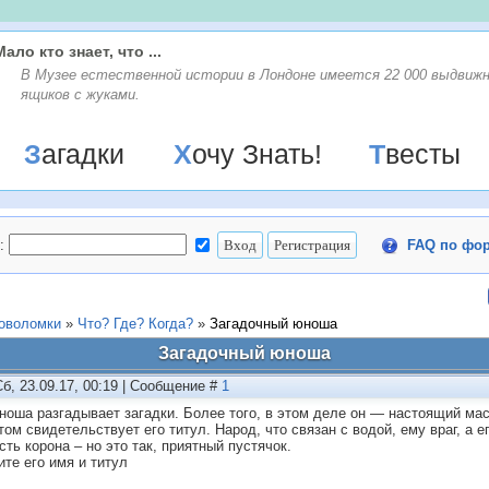
Мало кто знает, что ...
В Музее естественной истории в Лондоне имеется 22 000 выдвиж
ящиков с жуками.
Загадки
Хочу Знать!
Твесты
:
FAQ по фо
ловоломки
»
Что? Где? Когда?
»
Загадочный юноша
Загадочный юноша
Сб, 23.09.17, 00:19 | Сообщение #
1
ноша разгадывает загадки. Более того, в этом деле он — настоящий мас
этом свидeтельствует его титул. Народ, что связан с вoдой, ему враг, а 
сть корона – но это так, приятный пустячок.
ите его имя и титул