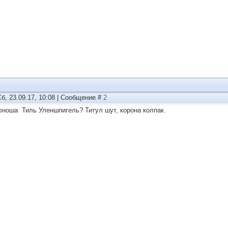
Сб, 23.09.17, 10:08 | Сообщение #
2
юноша Тиль Уленшпигель? Титул шут, корона колпак.