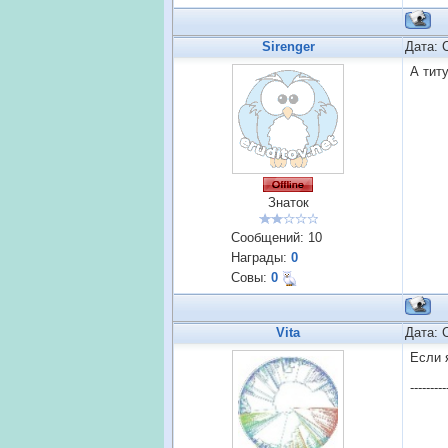
Sirenger
Дата: 
А тит
Знаток
Сообщений:
10
Награды:
0
Совы:
0
Vita
Дата: 
Если 
---------