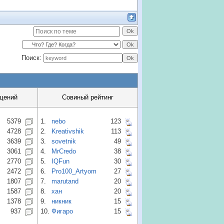
Поиск:
щений
Совиный рейтинг
5379
1.
nebo
123
4728
2.
Kreativshik
113
3639
3.
sovetnik
49
3061
4.
MrCredo
38
2770
5.
IQFun
30
2472
6.
Pro100_Artyom
27
1807
7.
marutand
20
1587
8.
хан
20
1378
9.
никник
15
937
10.
Фигаро
15