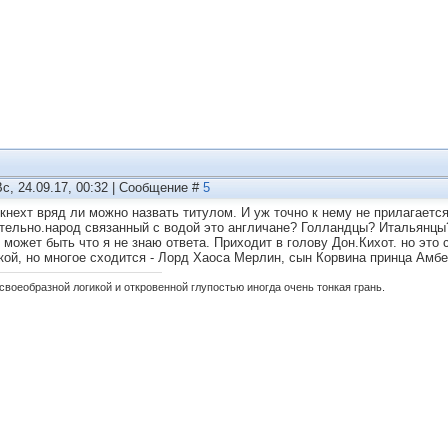
Вс, 24.09.17, 00:32 | Сообщение #
5
кнехт вряд ли можно назвать титулом. И уж точно к нему не прилагаетс
тельно.народ связанный с водой это англичане? Голландцы? Итальянцы
 может быть что я не знаю ответа. Приходит в голову Дон.Кихот. но это
кой, но многое сходится - Лорд Хаоса Мерлин, сын Корвина принца Амбе
своеобразной логикой и откровенной глупостью иногда очень тонкая грань.