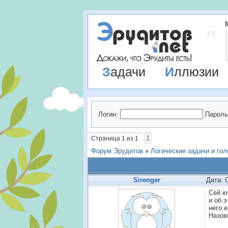
Задачи
Иллюзии
Логин:
Пароль
1
Страница
1
из
1
Форум Эрудитов
»
Логические задачи и го
Sirenger
Дата: 
Сей ю
и об 
него е
Назов