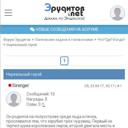
НОВЫЕ СООБЩЕНИЯ НА ФОРУМЕ
>
>
Форум Эрудитов
Логические задачи и головоломки
Что? Где? Когда?
>
Нереальный герой
1
Нереальный герой
Sirenger
Сб, 23.09.17, 00:17 | #
1
Сообщений: 10
Награды: 0
Cовы: 0
Он родилcя на полуострове среди льдa и песка,
прославился тем, что зарубил трёх чудовищ. Первый не
терпел шума королевских пиров, второй двигала месть и