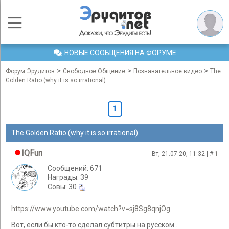
НОВЫЕ СООБЩЕНИЯ НА ФОРУМЕ
>
>
>
Форум Эрудитов
Свободное Общение
Познавательное видео
The
Golden Ratio (why it is so irrational)
1
The Golden Ratio (why it is so irrational)
IQFun
Вт, 21.07.20, 11:32 | #
1
Сообщений: 671
Награды: 39
Cовы: 30
https://www.youtube.com/watch?v=sj8Sg8qnjOg
Вот, если бы кто-то сделал субтитры на русском...