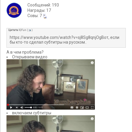
Сообщений: 193
Награды: 17
Cовы: 7
Цитата
IQFun
(
)
https://www.youtube.com/watch?v=sj8Sg8qnjOgВот, если
бы кто-то сделал субтитры на русском..
А в чем проблема?
Открываем видео
включаем субтитры