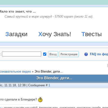
Мало кто знает, что ...
Самый крупный в мире изумруд - 57500 карат (около 11 кг).
Загадки
Хочу Знать!
Твесты
:
FAQ по фо
ознавательное видео
»
Это Blender, дети...
Это Blender, дети...
Вс, 11.11.18, 12:38 | Сообщение #
1
что сделали в Блендере?
ru
- играем и растём над собой. Авторские игры, головоломки, кроссворды онлайн, инт