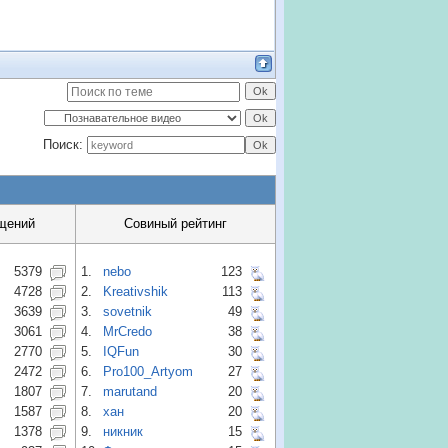
Поиск:
щений
Совиный рейтинг
5379
1.
nebo
123
4728
2.
Kreativshik
113
3639
3.
sovetnik
49
3061
4.
MrCredo
38
2770
5.
IQFun
30
2472
6.
Pro100_Artyom
27
1807
7.
marutand
20
1587
8.
хан
20
1378
9.
никник
15