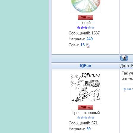
Гений
Сообщений:
1587
Награды:
249
Совы:
13
IQFun
Дата: 
Так у
интел
IQFun.
Просветленный
Сообщений:
671
Награды:
39