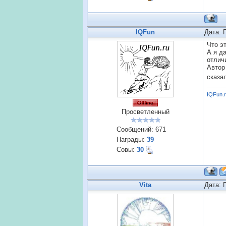
IQFun
Дата: 
Что эт
А я д
отлич
Автор
сказа
IQFun.
Просветленный
Сообщений:
671
Награды:
39
Совы:
30
Vita
Дата: 
Это я
Ваша,