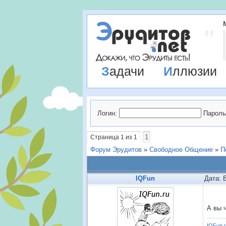
Задачи
Иллюзии
Логин:
Пароль
1
Страница
1
из
1
Форум Эрудитов
»
Свободное Общение
»
П
IQFun
Дата: 
А вы 
IQFun.