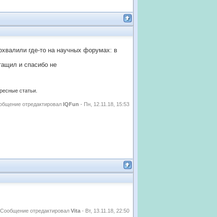
хвалили где-то на научных форумах: в
тащил и спасибо не
ересные статьи.
общение отредактировал
IQFun
-
Пн, 12.11.18, 15:53
Выложила в знак самолюбования
Сообщение отредактировал
Vita
-
Вт, 13.11.18, 22:50