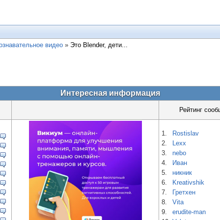
ознавательное видео
»
Это Blender, дети...
Интересная информация
Рейтинг сооб
1.
Rostislav
2.
Lexx
3.
nebo
4.
Иван
5.
никник
6.
Kreativshik
7.
Гретхен
8.
Vita
9.
erudite-man