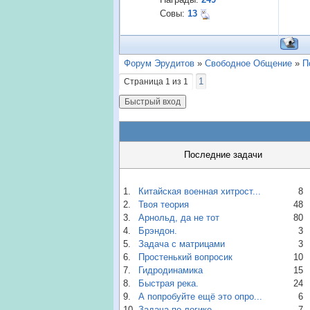
Совы:
13
Форум Эрудитов
»
Свободное Общение
»
П
1
Страница
1
из
1
Последние задачи
1.
Китайская военная хитрост...
8
2.
Твоя теория
48
3.
Арнольд, да не тот
80
4.
Брэндон.
3
5.
Задача с матрицами
3
6.
Простенький вопросик
10
7.
Гидродинамика
15
8.
Быстрая река.
24
9.
А попробуйте ещё это опро...
6
10.
Задача по логике
7