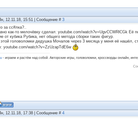
Пн, 12.11.18, 15:51 | Сообщение #
3
о за сс#лка?..
авно как-то мелочёвку сделал: youtube.com/watch?v=UgvCCWRlCGk Её по
ие от кубика Рубика, нет общего метода сборки таких фигур.
 этой головоломки дедушка Мочалов через 3 месяца у меня её нашёл, с
л: youtube.com/watch?v=ZzUzapTdE6w
ru
- играем и растём над собой. Авторские игры, головоломки, кроссворды онлайн, инт
Со
Пн, 12.11.18, 17:38 | Сообщение #
4
 в воскресный день, в качестве отдыха блендером вашим приготовила. 
 конечно, посложней