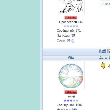
IQFun.
Просветленный
Сообщений:
671
Награды:
39
Совы:
30
Vita
Дата: 
Гений
Сообщений:
1587
Награды:
249