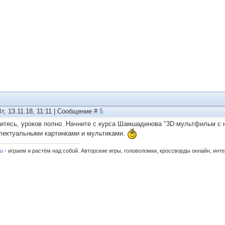
Вт, 13.11.18, 11:11 | Сообщение #
5
читесь, уроков полно. Начните с курса Шамшадинова "3D мультфильм с 
лектуальными картинками и мультиками.
ru
- играем и растём над собой. Авторские игры, головоломки, кроссворды онлайн, инт