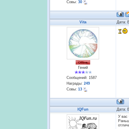
Совы:
30
Vita
Дата: 
Гений
Сообщений:
1587
Награды:
249
Совы:
13
IQFun
Дата: 
У вас
Раньш
отлич