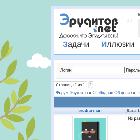
Задачи
Иллюзии
Логин:
Пароль
1
Страница
1
из
1
Форум Эрудитов
»
Свободное Общение
»
П
erudite-man
Дата: 
Из ра