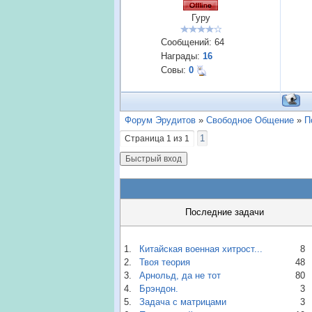
Гуру
Сообщений:
64
Награды:
16
Совы:
0
Форум Эрудитов
»
Свободное Общение
»
П
1
Страница
1
из
1
Последние задачи
1.
Китайская военная хитрост...
8
2.
Твоя теория
48
3.
Арнольд, да не тот
80
4.
Брэндон.
3
5.
Задача с матрицами
3