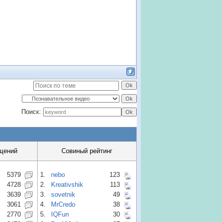
Поиск:
щений
Совиный рейтинг
5379
1.
nebo
123
4728
2.
Kreativshik
113
3639
3.
sovetnik
49
3061
4.
MrCredo
38
2770
5.
IQFun
30