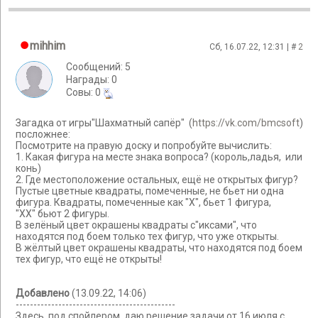
mihhim
Сб, 16.07.22, 12:31 | #
2
Сообщений: 5
Награды: 0
Cовы: 0
Загадка от игры"Шахматный сапёр" (
https://vk.com/bmcsoft
)
посложнее:
Посмотрите на правую доску и попробуйте вычислить:
1. Какая фигура на месте знака вопроса? (король,ладья, или
конь)
2. Где местоположение остальных, ещё не открытых фигур?
Пустые цветные квадраты, помеченные, не бьет ни одна
фигура. Квадраты, помеченные как "Х", бьет 1 фигура,
"ХХ" бьют 2 фигуры.
В зелёный цвет окрашены квадраты с"иксами", что
находятся под боем только тех фигур, что уже открыты.
В жёлтый цвет окрашены квадраты, что находятся под боем
тех фигур, что ещё не открыты!
Добавлено
(13.09.22, 14:06)
---------------------------------------------
Здесь, под спойлером, даю решение задачи от 16 июля с