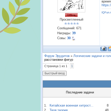
время.
https:
IQFun.
Просветленный
Сообщений:
671
Награды:
39
Совы:
30
Форум Эрудитов
»
Логические задачи и го
расстановки фигур
1
Страница
1
из
1
Последние задачи
1.
Китайская военная хитрост...
8
2.
Твоя теория
48