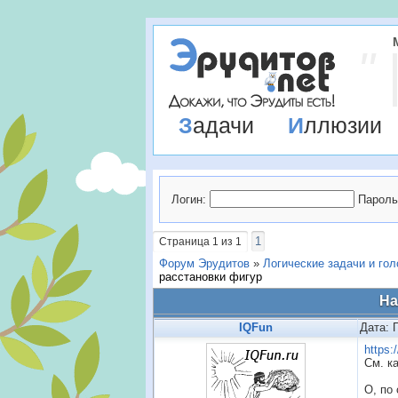
Задачи
Иллюзии
Логин:
Пароль
1
Страница
1
из
1
Форум Эрудитов
»
Логические задачи и го
расстановки фигур
На
IQFun
Дата: 
https:
См. к
О, по