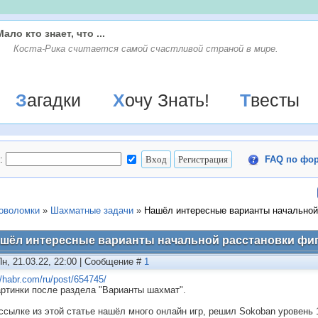
Мало кто знает, что ...
Коста-Рика считается самой счастливой страной в мире.
Загадки
Хочу Знать!
Твесты
:
FAQ по фо
ловоломки
»
Шахматные задачи
»
Нашёл интересные варианты начальной
шёл интересные варианты начальной расстановки фи
Пн, 21.03.22, 22:00 | Сообщение #
1
//habr.com/ru/post/654745/
артинки после раздела "Варианты шахмат".
 ссылке из этой статье нашёл много онлайн игр, решил Sokoban уровень 1