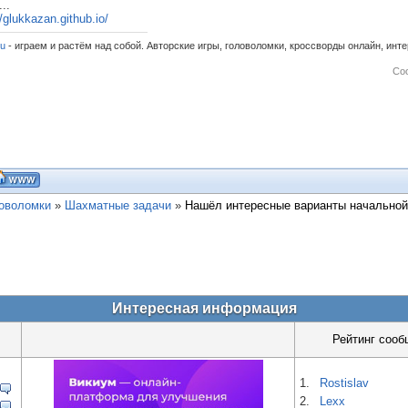
..
//glukkazan.github.io/
ru
- играем и растём над собой. Авторские игры, головоломки, кроссворды онлайн, инт
Со
ловоломки
»
Шахматные задачи
»
Нашёл интересные варианты начальной
Интересная информация
Рейтинг сооб
1.
Rostislav
2.
Lexx