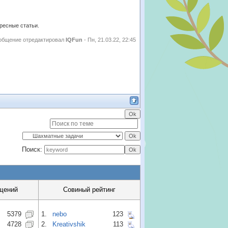
ересные статьи.
общение отредактировал
IQFun
-
Пн, 21.03.22, 22:45
Поиск:
щений
Совиный рейтинг
5379
1.
nebo
123
4728
2.
Kreativshik
113