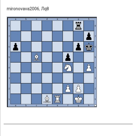
mironovava2006
,
Лq8