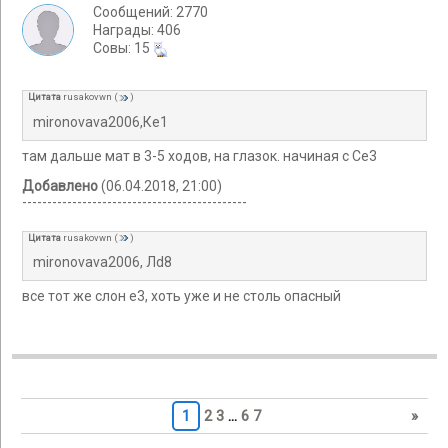
Сообщений: 2770
Награды: 406
Cовы: 15
Цитата
rusakovwn
(
)
mironovava2006,Ке1
там дальше мат в 3-5 ходов, на глазок. начиная с Се3
Добавлено
(06.04.2018, 21:00)
---------------------------------------------
Цитата
rusakovwn
(
)
mironovava2006, Лd8
все тот же слон е3, хоть уже и не столь опасный
1
2
3
…
6
7
»