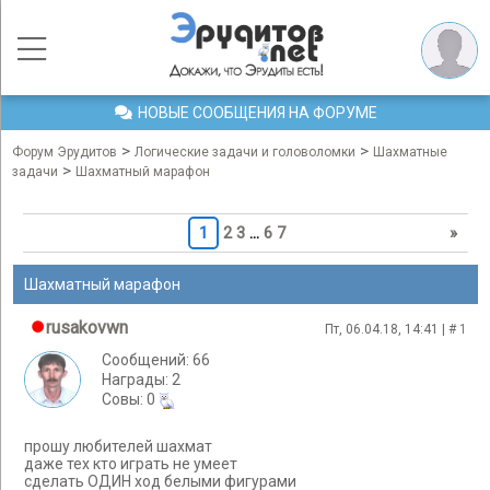
НОВЫЕ СООБЩЕНИЯ НА ФОРУМЕ
>
>
Форум Эрудитов
Логические задачи и головоломки
Шахматные
>
задачи
Шахматный марафон
1
2
3
…
6
7
»
Шахматный марафон
rusakovwn
Пт, 06.04.18, 14:41 | #
1
Сообщений: 66
Награды: 2
Cовы: 0
прошу любителей шахмат
даже тех кто играть не умеет
сделать ОДИН ход белыми фигурами