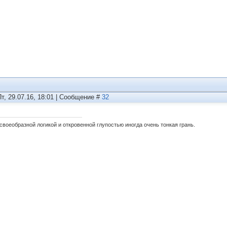
Пт, 29.07.16, 18:01 | Сообщение #
32
своеобразной логикой и откровенной глупостью иногда очень тонкая грань.