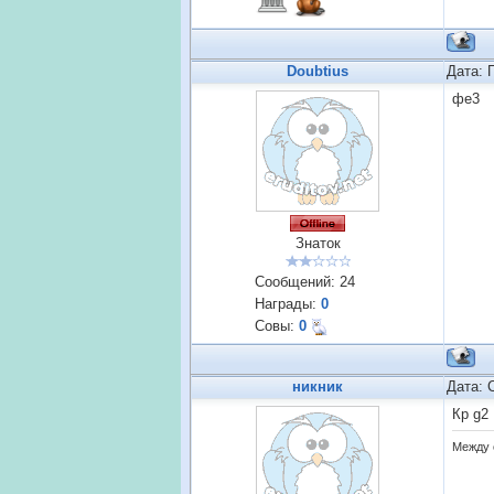
Doubtius
Дата: 
фе3
Знаток
Сообщений:
24
Награды:
0
Совы:
0
никник
Дата: 
Кр g2
Между 