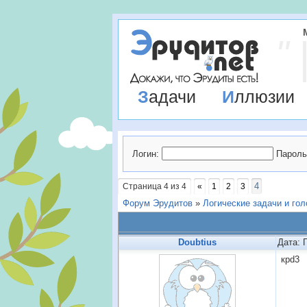
Задачи
Иллюзии
Логин:
Пароль
4
Страница
4
из
4
«
1
2
3
Форум Эрудитов
»
Логические задачи и го
Doubtius
Дата: 
крd3