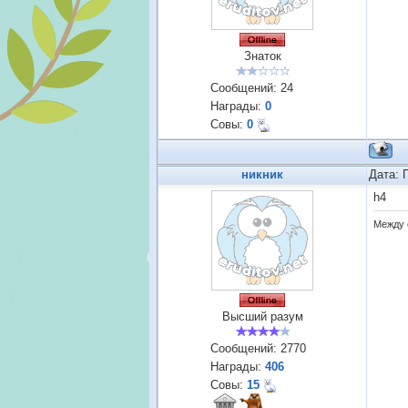
Знаток
Сообщений:
24
Награды:
0
Совы:
0
никник
Дата: 
h4
Между 
Высший разум
Сообщений:
2770
Награды:
406
Совы:
15