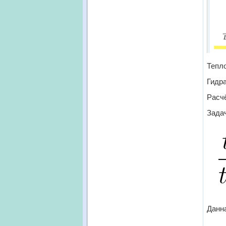
Тепло
Гидр
Расчё
Задач
Данна