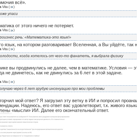
омочия всё».
а
Vita
(
)
оже упаси
атика от этого ничего не потеряет.
а
Vita
(
)
роизнес речь: «Математика-это язык!»
то язык, на котором разговаривает Вселенная, а Вы уйдёте, так 
а
Vita
(
)
олодости, когда хотелось от чего-то фанатеть, я выбрала физику
зике вы продвинулись не далее, чем в математике. Условия — 
да не двинетесь, как не двинулись за 6 лет в этой задаче.
а
Vita
(
)
олучаю через 6 лет грубую инсенуацию про мои проблемы
горчил мой ответ? Я загрузил эту ветку в ИИ и попросил проан
ендации. Надеюсь, его ответ вас удовлетворит, т.к. живого язык
лены «мысли» ИИ. Далее его окончательный ответ.