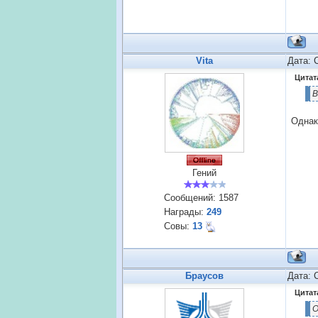
Vita
Дата: 
Цитат
В
Однак
Гений
Сообщений:
1587
Награды:
249
Совы:
13
Браусов
Дата: 
Цитат
О