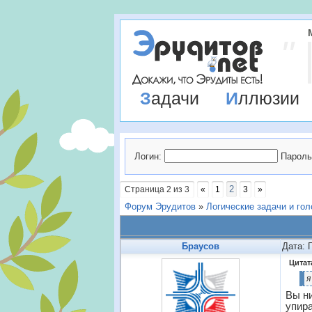
Задачи
Иллюзии
Логин:
Пароль
2
Страница
2
из
3
«
1
3
»
Форум Эрудитов
»
Логические задачи и го
Браусов
Дата: 
Цитат
я
Вы ни
упира