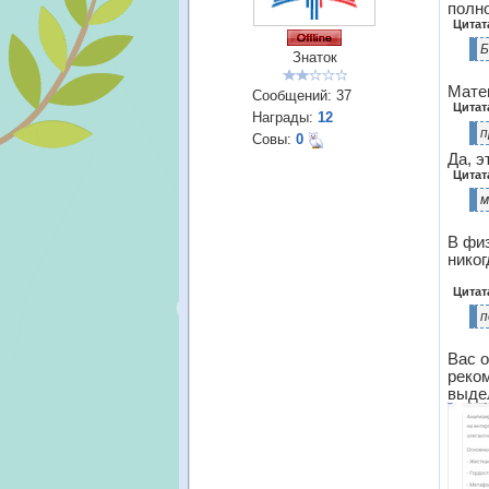
полн
Цитат
Б
Знаток
Матем
Сообщений:
37
Цитат
Награды:
12
п
Совы:
0
Да, э
Цитат
м
В фи
никог
Цитат
п
Вас о
реком
выде