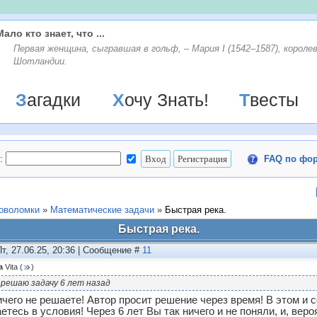
Мало кто знает, что ...
Первая женщина, сыгравшая в гольф, – Мария I (1542–1587), короле
Шотландии.
Загадки
Хочу Знать!
Твесты
:
FAQ по фо
ловоломки
»
Математические задачи
»
Быстрая река.
Быстрая река.
Пт, 27.06.25, 20:36 | Сообщение #
11
а
Vita
(
)
 решаю задачу 6 лет назад
чего не решаете! Автор просит решение через время! В этом и с
етесь в условия! Через 6 лет Вы так ничего и не поняли, и, веро