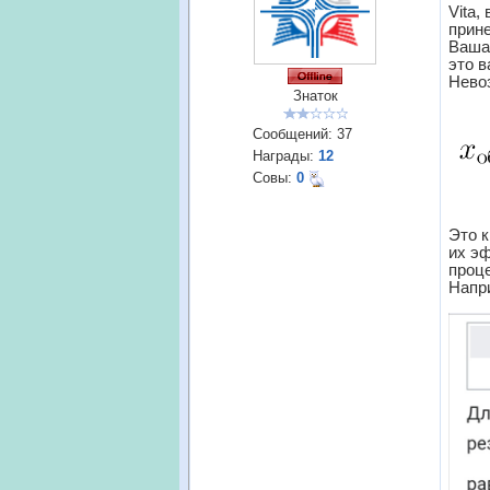
Vita,
прин
Ваша 
это в
Нево
Знаток
Сообщений:
37
Награды:
12
Совы:
0
Это 
их э
проце
Напр