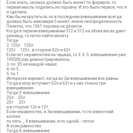
Если знать, сколько должно быть монет по формуле, то
первая мысль поделить их поровну. И это было первое, что я
и сделала.
Как-бы ни крутиться, но в последнем взвешивании всегда
должно быть максимум 5 монет, иначе неопределённость.
Понятно, что 1561 поровну не делится.
Когда в первом взвешивании 312 и 312 на обоих весах дают
разницу, то легко найти монету.
Тогда
2. 125л 125л
125т 125т , в стороне 62л и 62т.
Если нет неравенства на чашках, то 3. 4. 5. взвешивания уже
100500 раз демонстрировалось.
3. по 25 на каждой чашке.
4. по 5 .
5. по 1.
Интересен вариант, когда во 2м взвешивании все равны.
Тогда в игру вступают 62л и 62т и у них только три
взвешивания.
Тогда 3. взвешивание
25л 25л
25т 25т
и в стороне 12л и 12т.
Если неравенство, в 3м взвешивании, то по известний
коллее:
по пять _ 4 взвешивание, и по одной, - пятое.
А если равенство.
Тогда 4, взвешивание