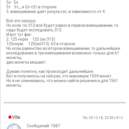
5л 5л
5т 5т,,, и 2л +2т в стороне.
5. взвешивание даёт результат, в зависимосто от 4.
Всё это хорошо.
Но если по 312 всё будет равно в первом взвешивании, то
надо будет исследовать 313 .
И вот тут фиг.
2. 125 норм. 125 (из 313)
125норм. 125(из313). 63 в стороне.
Но если равенство во втором взвешивании, то дальнейшее
исследование в три взвешивания возможно только для 61
монеты,
две монеты мешают .
Думаю понятно, как происходит дальнейшее.
Вот и получилось на сей раз, что максимум 1559 монет.
Но я не сомневаюсь, что можно найти решения и для 1561
монеты.
Vita
Пн, 03.12.18, 22:30 | #
12
Сообщений: 1587