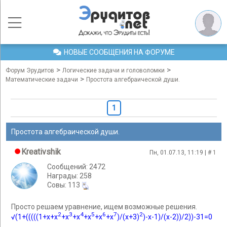
НОВЫЕ СООБЩЕНИЯ НА ФОРУМЕ
>
>
Форум Эрудитов
Логические задачи и головоломки
>
Математические задачи
Простота алгебраической души.
1
Простота алгебраической души.
Kreativshik
Пн, 01.07.13, 11:19 | #
1
Сообщений: 2472
Награды: 258
Cовы: 113
Просто решаем уравнение, ищем возможные решения.
2
3
4
5
6
7
2
√(1+(((((1+х+х
+x
+x
+x
+x
+x
)/(x+3)
)-x-1)/(x-2))/2))-31=0