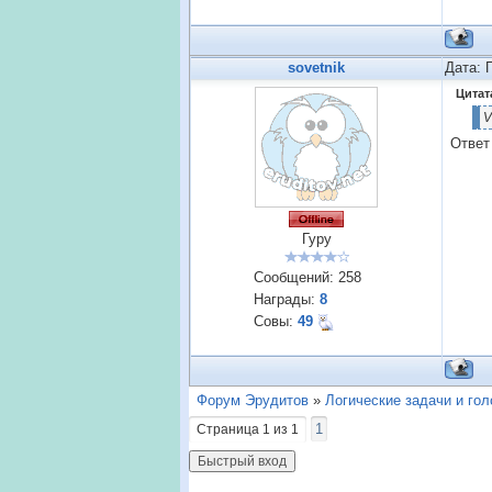
sovetnik
Дата: 
Цитат
V
Ответ
Гуру
Сообщений:
258
Награды:
8
Совы:
49
Форум Эрудитов
»
Логические задачи и го
1
Страница
1
из
1