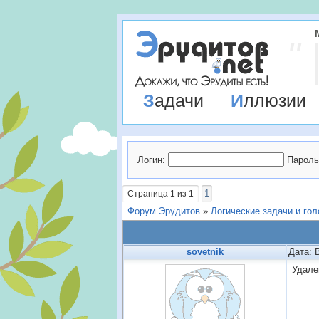
Задачи
Иллюзии
Логин:
Пароль
1
Страница
1
из
1
Форум Эрудитов
»
Логические задачи и го
sovetnik
Дата: 
Удале