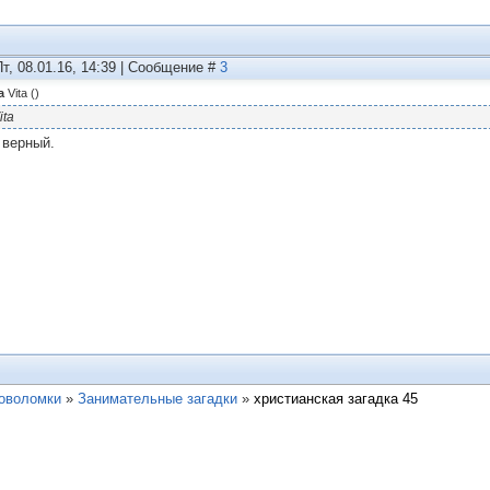
Пт, 08.01.16, 14:39 | Сообщение #
3
а
Vita
(
)
ita
 верный.
ловоломки
»
Занимательные загадки
»
христианская загадка 45