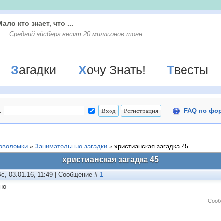
Мало кто знает, что ...
Средний айсберг весит 20 миллионов тонн.
Загадки
Хочу Знать!
Твесты
:
FAQ по фо
ловоломки
»
Занимательные загадки
»
христианская загадка 45
христианская загадка 45
Вс, 03.01.16, 11:49 | Сообщение #
1
но
Сооб