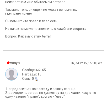
неизвестном и не обитаемом острове
Так мало того, он еще и не может вспомнить,
где право и лево
Он помнит что право и лево есть
Но никак не может вспомнить, с какой они стороны
Вопрос: Как ему с этим быть?
vanya
Пт, 04.12.15, 15:18 | #
2
Сообщений: 65
Награды: 15
Cовы: 0
1. определиться по восходу и закату солнца
2. расчертить остров по диаметру на две части: какую-то
одну назовет "право", другую - "лево"