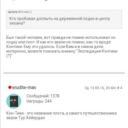
Цитата
MrCredo
(
)
Кто пробовал доплыть на деревянной лодке в центр
океана?
Был такой человек, вот правда не помню использовал он
лодку или плот. И как его звали не помню, как-то вроде
Контики. Ему это удалось. Если Вам и в самом деле
интересно, можете поискать книжку:"Экспедиция Контики
(?)"
erudite-man
Ср, 13.05.15, 20:44 | #
4
Сообщений: 1378
Награды: 244
Кон-Тики - это название плота, а самого путешественника
звали Тур Хейердал