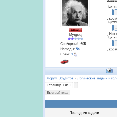
denis
Цитат
.
, кора
Цитат
.
, Ник 
Мудрец
Цитат
..
Сообщений:
605
Награды:
54
, кора
Совы:
9
Форум Эрудитов
»
Логические задачи и го
1
Страница
1
из
1
Последние задачи