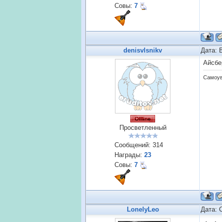
Совы:
7
denisvlsnikv
Дата: 
Айсбе
Самоув
Просветленный
Сообщений:
314
Награды:
23
Совы:
7
LonelyLeo
Дата: 