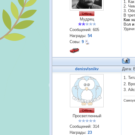
1. Ка
2. Че
3. Обо
В тре
Мудрец
Как н
Во
л и
Удачи
Сообщений:
605
Награды:
54
Совы:
9
denisvlsnikv
Дата: 
1. Ти
2. Вр
3. Ай
Самоув
Просветленный
Сообщений:
314
Награды:
23