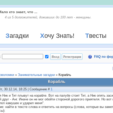
Мало кто знает, что ...
4 из 5 долгожителей, доживших до 100 лет - женщины.
Загадки
Хочу Знать!
Твесты
:
FAQ по фо
ловоломки
»
Занимательные загадки
»
Корабль
Корабль
Вт, 30.12.14, 18:25 | Сообщение #
1
я Ник и Тит плывут на корабле. Вот на палубе стоит Тит, а Ник опять зас
 друг - Анг. Иначе он не мог обойти стороной дорогого приятеля. Но вот 
тел камушек и ударил меня".
ие: найти в тексте слова и ответить на вопросы (слова, которые вы заме
сы):