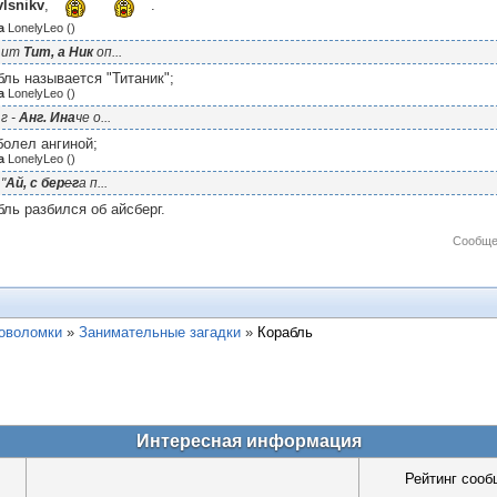
vlsnikv
,
.
а
LonelyLeo
(
)
..ит
Тит, а Ник
оп...
бль называется "Титаник";
а
LonelyLeo
(
)
..г -
Анг. Ина
че о...
болел ангиной;
а
LonelyLeo
(
)
."
Ай, с бер
е
г
а п...
бль разбился об айсберг.
Сообще
ловоломки
»
Занимательные загадки
»
Корабль
Интересная информация
Рейтинг сооб