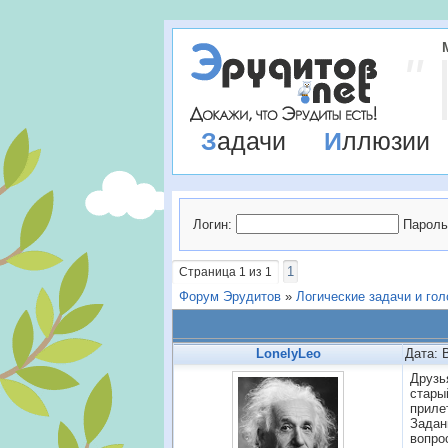
Задачи
Иллюзии
Логин:
Пароль
1
Страница
1
из
1
Форум Эрудитов
»
Логические задачи и го
LonelyLeo
Дата: 
Друзь
старый
приле
Задан
вопро