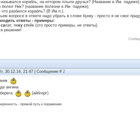
к назывался корабль, на котором плыли друзья? (Название в Им. падеже)
м болел Ник? (название болезни в Им. падеже);
 что разбился корабль? (В Им.п.).
тьем вопросе в ответе надо убрать в слове букву - просто я не смог прид
аходить ответы - примеры:
 са
лат, пе
ку ст
ейк (это просто примеры, не ответы).
 в решении!
Сообще
Вт, 30.12.14, 21:47 | Сообщение #
2
таник
оде ангина
сберега
(айбгерг)
еренность - прямой путь к поражению