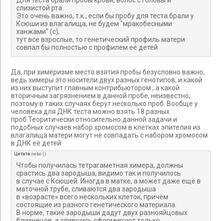
Для теста брали пробы крови, волос с головы и
слизистой рта.
Это очень важно, т.к., если бы пробу для теста брали у
Ксюши из влагалища, не будем "мракобесными
ханжами" (с),
тут все взрослые, то генетический профиль матери
совпал бы полностью с профилем её детей
Да, при химеризме место взятия пробы безусловно важно,
ведь химеры это носители двух разных генотипов, и какой
из них выступит главным контрибьютором , а какой
вторичным загрязнением в данной пробе, неизвестно,
поэтому в таких случаях берут несколько проб. Вообще у
человека для ДНК теста можно взять 18 разных
проб.Теоритически относительно данной задачи и
подобных случаев набор хромосом в клетках эпителия из
влагалища матери могут не совпадать с набором хромосом
в ДНК её детей.
Цитата
nebo
(
)
Чтобы получилась тетрагаметная химера, должны
срастись два зародыша, видимо так и получилось
в случае с Ксюшей. Иногда в матке, а может даже ещё в
маточной трубе, сливаются два зародыша
в «возрасте» всего нескольких клеток, причём
состоящие из разного генетического материала.
В норме, такие зародыши дадут двух разнояйцовых
близнецов, а слившись сформируют только