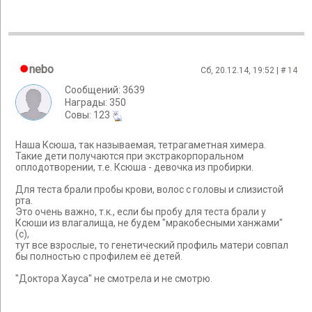
nebo
Сб, 20.12.14, 19:52 | #
14
Сообщений: 3639
Награды: 350
Cовы: 123
Наша Ксюша, так называемая, тетрагаметная химера.
Такие дети получаются при экстракорпоральном
оплодотворении, т.е. Ксюша - девочка из пробирки.
Для теста брали пробы крови, волос с головы и слизистой
рта.
Это очень важно, т.к., если бы пробу для теста брали у
Ксюши из влагалища, не будем "мракобесными ханжами"
(с),
тут все взрослые, то генетический профиль матери совпал
бы полностью с профилем её детей.
"Доктора Хауса" не смотрела и не смотрю.