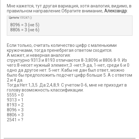
Мне кажется, тут другая вариация, хотя аналогия, видимо, в
правильном направление.Обратите внимание,
Александр
:
Цитата
151247
(
)
8096 = 3 (не 5)
8806 = 3 (не 6)
Если только, считать количество цифр с маленькими
кружочками, тогда пренебрегая ответом сходится.
А может, и неверная аналогия:
структурно 9313 и 8193 отличаются 8-3;8096 и 8806 8-9. Из
чего:8-несет нужный элемент,3 -нет,9-да, 1-нет, среди 6 и 0
одно да другое нет. 5-нет. Кабы не дан был ответ, можно
было бы предположить подсчет цифр больше 5. А с ответом
2 и 4 да.
Тогда:Нет:1,3,5. Да:2,4,8,9. С учетом 0-6, мне не приходит в
голову возможность классификации.
5555 = 0
9313 = 1
8193 = 2
8096 = 3
8806 = 3
2541 = ?