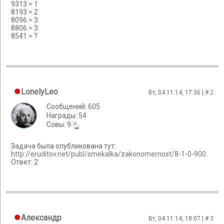
9313 = 1
8193 = 2
8096 = 3
8806 = 3
8541 = ?
LonelyLeo
Вт, 04.11.14, 17:36 | #
2
Сообщений: 605
Награды: 54
Cовы: 9
Задача была опубликована тут:
http://eruditov.net/publ/smekalka/zakonomernost/8-1-0-900.
Ответ: 2
Александр
Вт, 04.11.14, 18:07 | #
3