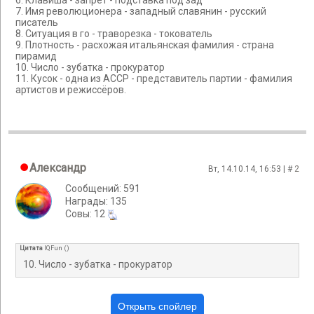
6. Клавиша - запрет - подставка под зад
7. Имя революционера - западный славянин - русский
писатель
8. Ситуация в го - траворезка - токователь
9. Плотность - расхожая итальянская фамилия - страна
пирамид
10. Число - зубатка - прокуратор
11. Кусок - одна из АССР - представитель партии - фамилия
артистов и режиссёров.
Александр
Вт, 14.10.14, 16:53 | #
2
Сообщений: 591
Награды: 135
Cовы: 12
Цитата
IQFun
(
)
10. Число - зубатка - прокуратор