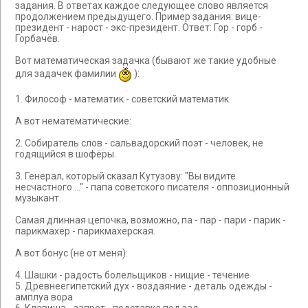
задания. В ответах каждое следующее слово является
продолжением предыдущего. Пример задания: вице-
президент - нарост - экс-президент. Ответ: Гор - горб -
Горбачёв.
Вот математическая задачка (бывают же такие удобные
для задачек фамилии
):
1. Философ - математик - советский математик.
А вот нематематические:
2. Собиратель слов - сальвадорский поэт - человек, не
годящийся в шофёры.
3. Генерал, который сказал Кутузову: "Вы видите
несчастного ..." - папа советского писателя - оппозиционный
музыкант.
Самая длинная цепочка, возможно, па - пар - пари - парик -
парикмахер - парикмахерская.
А вот бонус (не от меня):
4. Шашки - радость болельщиков - нищие - течение
5. Древнеегипетский дух - воздаяние - деталь одежды -
амплуа вора