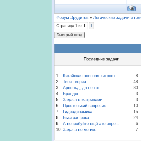
Форум Эрудитов
»
Логические задачи и го
1
Страница
1
из
1
Последние задачи
1.
Китайская военная хитрост...
8
2.
Твоя теория
48
3.
Арнольд, да не тот
80
4.
Брэндон.
3
5.
Задача с матрицами
3
6.
Простенький вопросик
10
7.
Гидродинамика
15
8.
Быстрая река.
24
9.
А попробуйте ещё это опро...
6
10.
Задача по логике
7