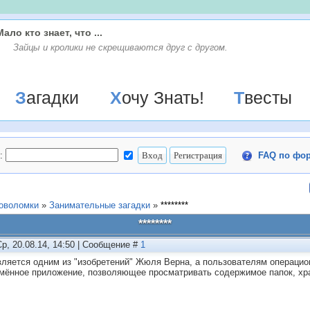
Мало кто знает, что ...
Зайцы и кролики не скрещиваются друг с другом.
Загадки
Хочу Знать!
Твесты
:
FAQ по фо
ловоломки
»
Занимательные загадки
»
********
********
Ср, 20.08.14, 14:50 | Сообщение #
1
вляется одним из "изобретений" Жюля Верна, а пользователям операцио
мённое приложение, позволяющее просматривать содержимое папок, хр