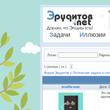
Задачи
Иллюзии
Логин:
Пароль
1
Страница
1
из
1
Форум Эрудитов
»
Логические задачи и го
erudite-man
Дата: 
Это я
однои