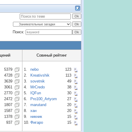
Поиск:
щений
Совиный рейтинг
5379
1.
nebo
123
4728
2.
Kreativshik
113
3639
3.
sovetnik
49
3061
4.
MrCredo
38
2770
5.
IQFun
30
2472
6.
Pro100_Artyom
27
1807
7.
marutand
20
1587
8.
хан
20
1378
9.
никник
15
937
10.
Фигаро
15