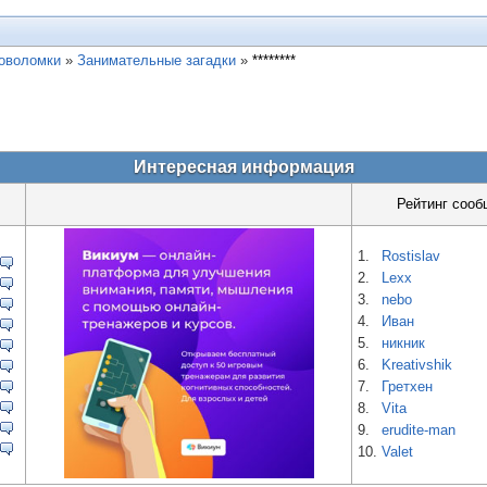
ловоломки
»
Занимательные загадки
»
********
Интересная информация
Рейтинг сооб
1.
Rostislav
2.
Lexx
3.
nebo
4.
Иван
5.
никник
6.
Kreativshik
7.
Гретхен
8.
Vita
9.
erudite-man
10.
Valet