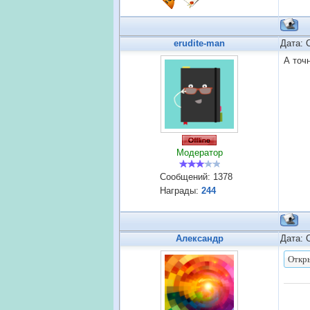
erudite-man
Дата: 
А точн
Модератор
Сообщений:
1378
Награды:
244
Александр
Дата: 