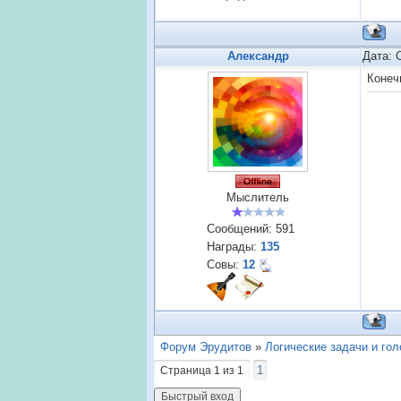
Александр
Дата: 
Конеч
Мыслитель
Сообщений:
591
Награды:
135
Совы:
12
Форум Эрудитов
»
Логические задачи и го
1
Страница
1
из
1