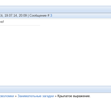
Сб, 19.07.14, 20:09 | Сообщение #
3
но!
ловоломки
»
Занимательные загадки
»
Крылатое выражение.