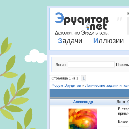
Задачи
Иллюзии
Логин:
Пароль
1
Страница
1
из
1
Форум Эрудитов
»
Логические задачи и го
Александр
Дата: 
В ста
привл
Какое