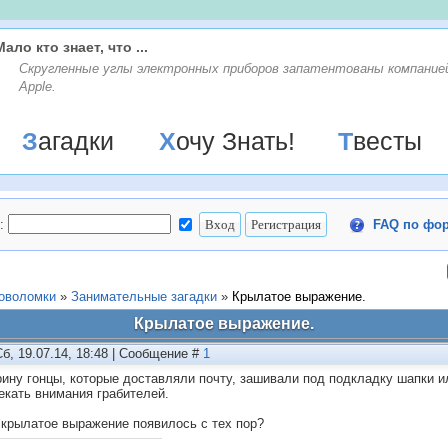
Мало кто знает, что ...
Скругленные углы электронных приборов запатентованы компание
Apple.
Загадки
Хочу Знать!
Твесты
:
FAQ по фо
ловоломки
»
Занимательные загадки
»
Крылатое выражение.
Крылатое выражение.
Сб, 19.07.14, 18:48 | Сообщение #
1
рину гонцы, которые доставляли почту, зашивали под подкладку шапки 
екать внимания грабителей.
 крылатое выражение появилось с тех пор?