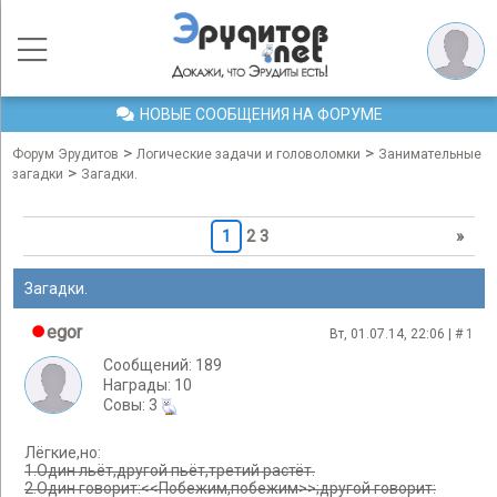
НОВЫЕ СООБЩЕНИЯ НА ФОРУМЕ
>
>
Форум Эрудитов
Логические задачи и головоломки
Занимательные
>
загадки
Загадки.
1
2
3
»
Загадки.
egor
Вт, 01.07.14, 22:06 | #
1
Сообщений: 189
Награды: 10
Cовы: 3
Лёгкие,но:
1.Один льёт,другой пьёт,третий растёт.
2.Один говорит:<<Побежим,побежим>>;другой говорит: