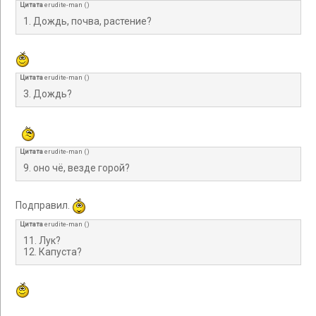
Цитата
erudite-man
(
)
1. Дождь, почва, растение?
Цитата
erudite-man
(
)
3. Дождь?
Цитата
erudite-man
(
)
9. оно чё, везде горой?
Подправил.
Цитата
erudite-man
(
)
11. Лук?
12. Капуста?