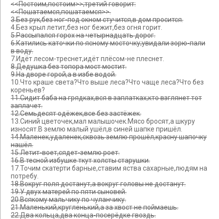
<<Постоим,постоим>>;третий говорит:
<<Пошатаемся,пошатаемся>>.
3.Без рук,без ног-под окном стучится,в дом просится.
4.Без крыл летит,без ног бежит,без огня горит.
5.Рассыпался горох на четырнадцать дорог.
6.Катились каточки по ясному мосточку;увидали зорю-пали
в воду.
7.Идёт лесом-треснет,идёт плёсом-не плеснет.
8.Дедушка без топора мост мостит.
9.На дворе горой,а в избе водой.
10.Что краше света?Что выше леса?Что чаще леса?Что без
кореньев?
11.Сидит баба на грядках,вся в заплатках;кто взглянет тот
заплачет.
12.Семьдесят одёжек,все без застёжек.
13.Синий цветочек,мал малышочек.Мясо бросят,а шкуру
износят.В землю малый ушёл,в синей шапке пришёл.
14.Маленек,удаленек,сквозь землю прошёл,красну шапочку
нашёл.
15.Летит-воет,сядет-землю роет.
16.В тесной избушке ткут холсты старушки.
17.Точим скатерти барные,ставим яства сахарные,людям на
потребу.
18.Вокруг поля достанут,а вокруг головы не достанут.
19.У двух матерей по пяти сыновей.
20.Всякому мальчику по чуланчику.
21.Маленький,кругленький,а за хвост не поймаешь.
22.Два кольца,два конца-посерёдке гвоздь.