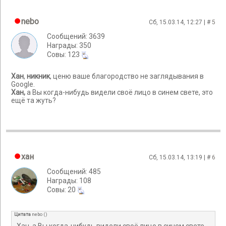
nebo
Сб, 15.03.14, 12:27 | #
5
Сообщений: 3639
Награды: 350
Cовы: 123
Хан
,
никник
, ценю ваше благородство не заглядывания в
Google.
Хан,
а Вы когда-нибудь видели своё лицо в синем свете, это
ещё та жуть?
хан
Сб, 15.03.14, 13:19 | #
6
Сообщений: 485
Награды: 108
Cовы: 20
Цитата
nebo
(
)