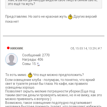
Хан, а Вы когда-нибудь видели своё лицо в синем свете,
это ещё та жуть?
Представляю. Но зато не красная жуть
Других версий
пока нет
никник
Сб, 15.03.14, 13:29 | #
7
Сообщений: 2770
Награды: 406
Cовы: 15
То есть мимо.
Что еще можно предположить?
Если освещение клуба - полумрак, то понятно, что яркий
свет в туалете резал бы глаза. Но кафе, как правило
освещены хорошо.
Позволяет скрыть мелкие погрешности уборки.(Еще под
таким светом деньги проверять можно, но я не вижу, как это
можно привязать к вопросу.)
Возможно, такое освещение подспудно подталкивает
человека быстрее покинуть туалет, что позволяет избежать