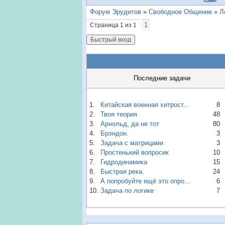
Форум Эрудитов
»
Свободное Общение
»
Л
1
Страница
1
из
1
Последние задачи
1.
Китайская военная хитрост...
8
2.
Твоя теория
48
3.
Арнольд, да не тот
80
4.
Брэндон.
3
5.
Задача с матрицами
3
6.
Простенький вопросик
10
7.
Гидродинамика
15
8.
Быстрая река.
24
9.
А попробуйте ещё это опро...
6
10.
Задача по логике
7