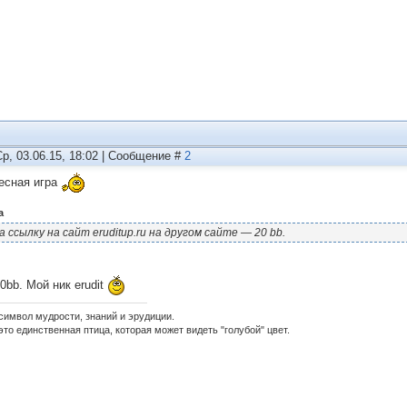
Ср, 03.06.15, 18:02 | Сообщение #
2
есная игра
а
а ссылку на сайт eruditup.ru на другом сайте — 20 bb.
0bb. Мой ник erudit
 символ мудрости, знаний и эрудиции.
это единственная птица, которая может видеть "голубой" цвет.