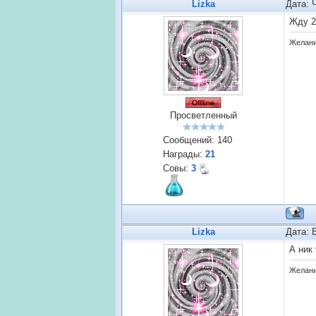
Lizka
Дата: 
Жду 2
Желания
Просветленный
Сообщений:
140
Награды:
21
Совы:
3
Lizka
Дата: 
А ник 
Желания