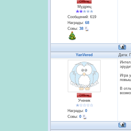
Мудрец
Сообщений:
619
Награды:
68
Совы:
38
YanVered
Дата: 
Интел
эруди
Игра 
повыш
В отл
возмо
Ученик
Награды:
0
Совы:
0