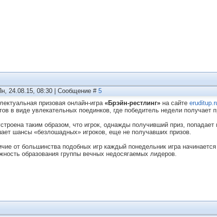
Пн, 24.08.15, 08:30 | Сообщение #
5
лектуальная призовая онлайн-игра
«Брэйн-рестлинг»
на сайте
eruditup.r
тов в виде увлекательных поединков, где победитель недели получает п
устроена таким образом, что игрок, однажды получивший приз, попадает 
ает шансы «безлошадных» игроков, еще не получавших призов.
ичие от большинства подобных игр каждый понедельник игра начинается
жность образования группы вечных недосягаемых лидеров.