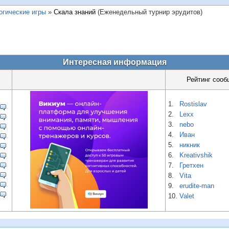
огические игры
»
Скала знаний
(Еженедельный турнир эрудитов)
Интересная информация
Рейтинг сооб
1.
Rostislav
2.
Lexx
3.
nebo
4.
Иван
5.
никник
6.
Kreativshik
7.
Гретхен
8.
Vita
9.
erudite-man
10.
Valet