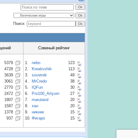
Поиск:
щений
Совиный рейтинг
5379
1.
nebo
123
4728
2.
Kreativshik
113
3639
3.
sovetnik
49
3061
4.
MrCredo
38
2770
5.
IQFun
30
2472
6.
Pro100_Artyom
27
1807
7.
marutand
20
1587
8.
хан
20
1378
9.
никник
15
937
10.
Фигаро
15