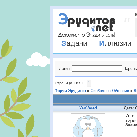
Задачи
Иллюзии
Логин:
Пароль
1
Страница
1
из
1
Форум Эрудитов
»
Свободное Общение
»
Л
YanVered
Дата: 
Интел
эруди
Знани