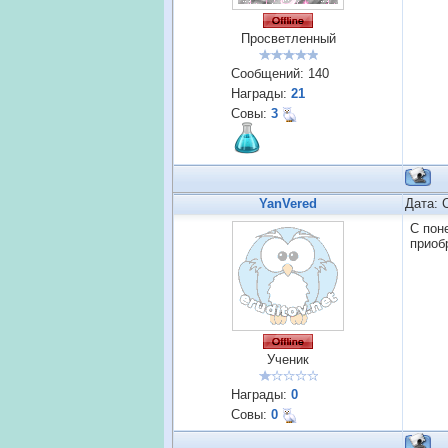
Просветленный
Сообщений:
140
Награды:
21
Совы:
3
YanVered
Дата: 
С пон
приоб
Ученик
Награды:
0
Совы:
0