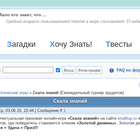
Мало кто знает, что ...
Средний возраст пользователей Internet в мире составляет 33 года
Загадки
Хочу Знать!
Твесты
:
FAQ по фо
огические игры
»
Скала знаний
(Еженедельный турнир эрудитов)
Скала знаний
Ср, 03.06.15, 15:44 | Сообщение #
1
лектуальная призовая онлайн-игра
«Скала знаний»
на сайте
eruditup.ru
я
тов, где победитель становится членом
«Золотой дюжины»
. Золотая д
я + Удача = Приз!!!