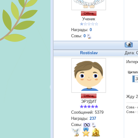
Ученик
Награды:
0
Совы:
0
Rostislav
Дата: 
Интер
Цитат
З
Жду 2
ЭРУДИТ
Сова -
Сообщений:
5379
Сова - 
Награды:
237
Совы: