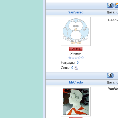
YanVered
Дата: 
Баллы
Ученик
Награды:
0
Совы:
0
MrCredo
Дата: 
YanVe