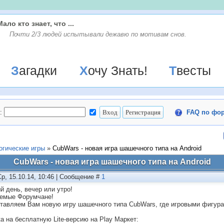
Мало кто знает, что ...
Почти 2/3 людей испытывали дежавю по мотивам снов.
Загадки
Хочу Знать!
Твесты
:
FAQ по фо
огические игры
»
CubWars - новая игра шашечного типа на Android
CubWars - новая игра шашечного типа на Android
Ср, 15.10.14, 10:46 | Сообщение #
1
й день, вечер или утро!
емые Форумчане!
тавляем Вам новую игру шашечного типа CubWars, где игровыми фигура
а на бесплатную Lite-версию на Play Маркет: