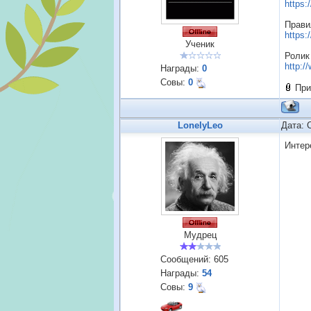
https:
Прави
https:
Ученик
Ролик
http:
Награды:
0
Совы:
0
При
LonelyLeo
Дата: 
Интер
Мудрец
Сообщений:
605
Награды:
54
Совы:
9