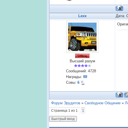
Lexx
Дата: 
Ориги
Высший разум
Сообщений:
4728
Награды:
88
Совы:
6
Форум Эрудитов
»
Свободное Общение
»
Л
1
Страница
1
из
1