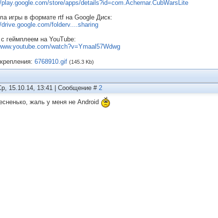
//play.google.com/store/apps/details?id=com.Achernar.CubWarsLite
ла игры в формате rtf на Google Диск:
//drive.google.com/folderv....sharing
 с геймплеем на YouTube:
//www.youtube.com/watch?v=Ymaal57Wdwg
крепления:
6768910.gif
(145.3 Kb)
Ср, 15.10.14, 13:41 | Сообщение #
2
есненько, жаль у меня не Android