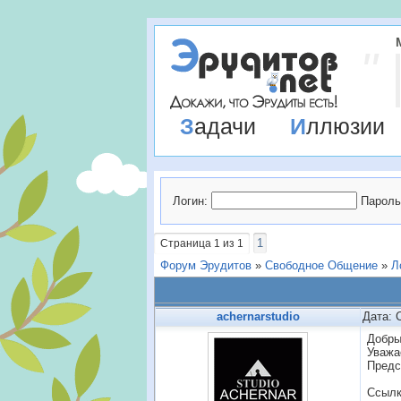
Задачи
Иллюзии
Логин:
Пароль
1
Страница
1
из
1
Форум Эрудитов
»
Свободное Общение
»
Л
achernarstudio
Дата: 
Добры
Уважа
Предс
Ссылк