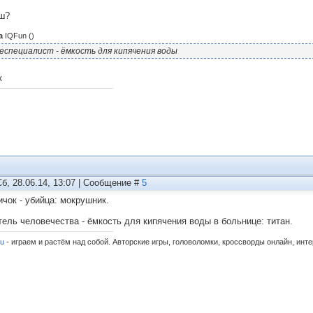
ш?
а
IQFun
(
)
еспециалист - ёмкость для кипячения воды
к
Сб, 28.06.14, 13:07 | Сообщение #
5
ичок - убийца: мокрушник.
тель человечества - ёмкость для кипячения воды в больнице: титан.
ru
- играем и растём над собой. Авторские игры, головоломки, кроссворды онлайн, инт