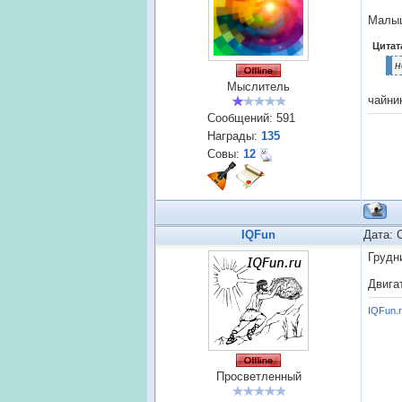
Малы
Цитат
н
Мыслитель
чайни
Сообщений:
591
Награды:
135
Совы:
12
IQFun
Дата: 
Грудн
Двига
IQFun.
Просветленный