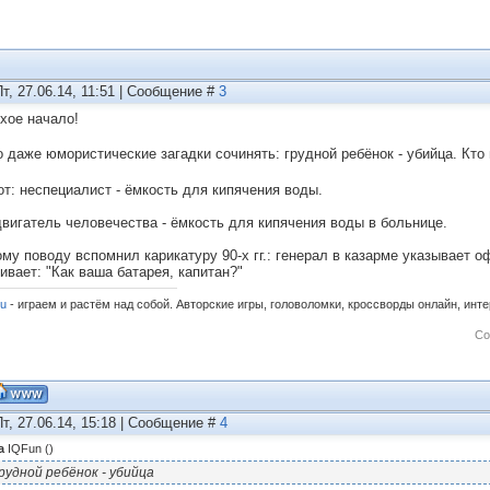
Пт, 27.06.14, 11:51 | Сообщение #
3
хое начало!
 даже юмористические загадки сочинять: грудной ребёнок - убийца. Кт
от: неспециалист - ёмкость для кипячения воды.
двигатель человечества - ёмкость для кипячения воды в больнице.
ому поводу вспомнил карикатуру 90-х гг.: генерал в казарме указывает 
ивает: "Как ваша батарея, капитан?"
ru
- играем и растём над собой. Авторские игры, головоломки, кроссворды онлайн, инт
Со
Пт, 27.06.14, 15:18 | Сообщение #
4
а
IQFun
(
)
рудной ребёнок - убийца