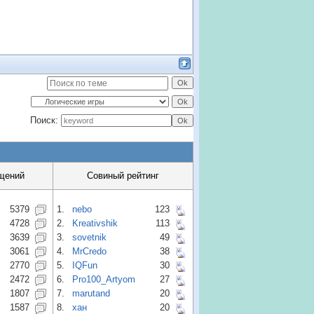
Поиск:
щений
Совиный рейтинг
5379
1.
nebo
123
4728
2.
Kreativshik
113
3639
3.
sovetnik
49
3061
4.
MrCredo
38
2770
5.
IQFun
30
2472
6.
Pro100_Artyom
27
1807
7.
marutand
20
1587
8.
хан
20