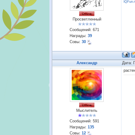
IQFun.
Просветленный
Сообщений:
671
Награды:
39
Совы:
30
Александр
Дата: 
расте
Мыслитель
Сообщений:
591
Награды:
135
Совы:
12