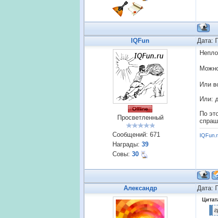
IQFun
Дата: 
Непло
Можно
Или в
Или: 
По эт
Просветленный
спраш
Сообщений:
671
IQFun.
Награды:
39
Совы:
30
Александр
Дата: 
Цитат
г