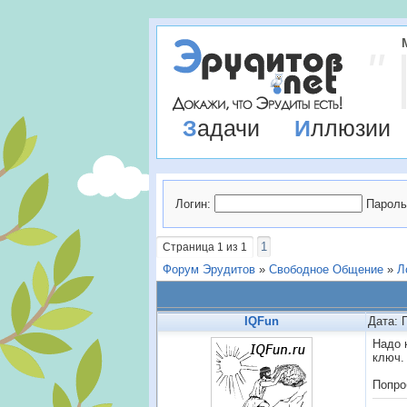
Задачи
Иллюзии
Логин:
Пароль
1
Страница
1
из
1
Форум Эрудитов
»
Свободное Общение
»
Л
IQFun
Дата: 
Надо 
ключ.
Попро