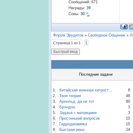
Сообщений:
671
Награды:
39
Совы:
30
Форум Эрудитов
»
Свободное Общение
»
Л
1
Страница
1
из
1
Последние задачи
1.
Китайская военная хитрост...
8
2.
Твоя теория
48
3.
Арнольд, да не тот
80
4.
Брэндон.
3
5.
Задача с матрицами
3
6.
Простенький вопросик
10
7.
Гидродинамика
15
8.
Быстрая река.
24