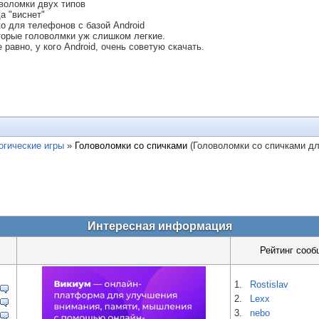
воломки двух типов
а "виснет"
ко для телефонов с базой Android
торые головолмки уж слишком легкие.
 равно, у кого Android, очень советую скачать.
огические игры
»
Головоломки со спичками
(Головоломки со спичками д
Интересная информация
Рейтинг сооб
1.
Rostislav
2.
Lexx
3.
nebo