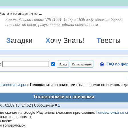
Мало кто знает, что ...
Король Англии Генрих VIII (1491–1547) в 1535 году обложил бороды
налогом, но свою, разумеется, сделал исключением.
Загадки
Хочу Знать!
Твесты
:
FAQ по фо
огические игры
»
Головоломки со спичками
(Головоломки со спичками д
Головоломки со спичками
Вс, 01.09.13, 14:52 | Сообщение #
1
но скачал на Google Play очень классное приложение:
Головоломки со с
чных головоломок.
 весит
о головоломок.