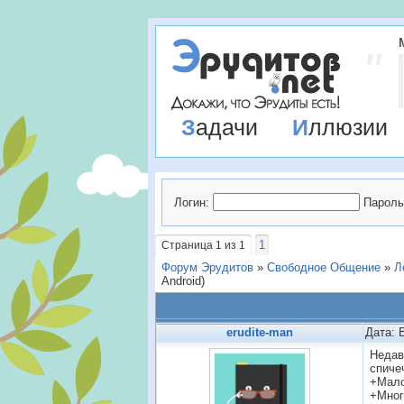
Задачи
Иллюзии
Логин:
Пароль
1
Страница
1
из
1
Форум Эрудитов
»
Свободное Общение
»
Л
Android)
erudite-man
Дата: 
Недав
спиче
+Мало
+Мног