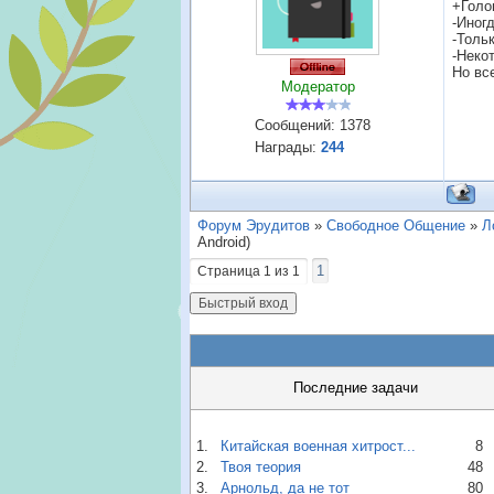
+Голо
-Иногд
-Толь
-Неко
Но все
Модератор
Сообщений:
1378
Награды:
244
Форум Эрудитов
»
Свободное Общение
»
Л
Android)
1
Страница
1
из
1
Последние задачи
1.
Китайская военная хитрост...
8
2.
Твоя теория
48
3.
Арнольд, да не тот
80