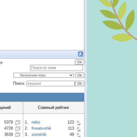
ля
Поиск:
щений
Совиный рейтинг
5379
1.
nebo
123
4728
2.
Kreativshik
113
3639
3.
sovetnik
49