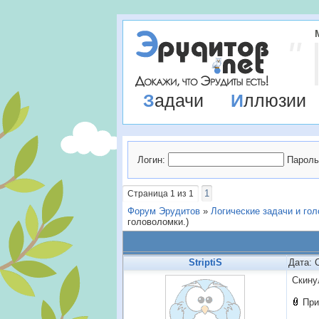
Задачи
Иллюзии
Логин:
Пароль
1
Страница
1
из
1
Форум Эрудитов
»
Логические задачи и го
головоломки.)
StriptiS
Дата: 
Скину
При