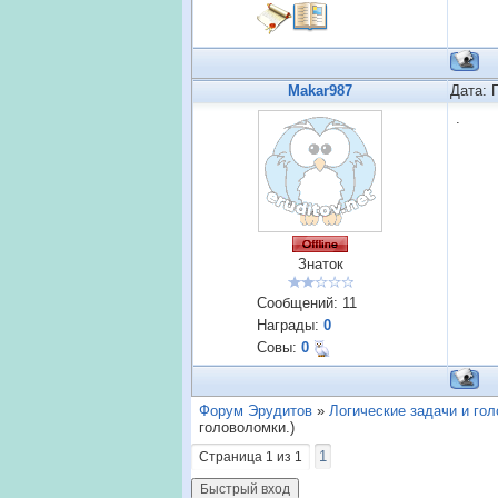
Makar987
Дата: 
.
Знаток
Сообщений:
11
Награды:
0
Совы:
0
Форум Эрудитов
»
Логические задачи и го
головоломки.)
1
Страница
1
из
1