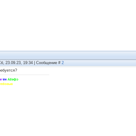
Сб, 23.09.23, 19:34 | Сообщение #
2
ребуется?
и
ɐн
ʎdǝфɔ
hɐdoʚыʚ