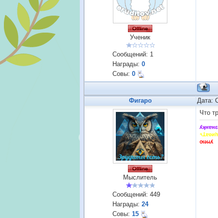
Ученик
Сообщений:
1
Награды:
0
Совы:
0
Фигаро
Дата: 
Что т
ʎʞнɐнԑ
৭ꓕɐʚи
ꙕǝᥕʎ
Мыслитель
Сообщений:
449
Награды:
24
Совы:
15