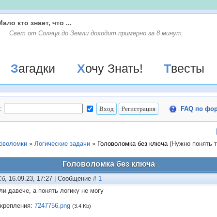
Мало кто знает, что ...
Свет от Солнца до Земли доходит примерно за 8 минут.
Загадки
Хочу Знать!
Твесты
:
FAQ по фо
ловоломки
»
Логические задачи
»
Головоломка без ключа
(Нужно понять 
Головоломка без ключа
Сб, 16.09.23, 17:27 | Сообщение #
1
ли давече, а понять логику не могу
крепления:
7247756.png
(3.4 Kb)