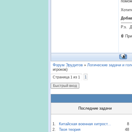
помож
Хотит
Доба
---------
P.s. 
При
Форум Эрудитов
»
Логические задачи и го
игроков)
1
Страница
1
из
1
Последние задачи
1.
Китайская военная хитрост...
8
2.
Твоя теория
48