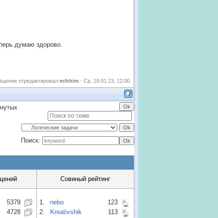
еперь думаю здорово.
бщение отредактировал
mihhim
-
Ср, 18.01.23, 12:00
инутых
Поиск:
щений
Совиный рейтинг
5379
1.
nebo
123
4728
2.
Kreativshik
113