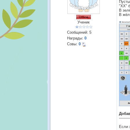
Пусты
"ХХ" 
В зел
В жёл
Ученик
Сообщений:
5
Награды:
0
Совы:
0
Доба
---------
Если 