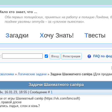
Мало кто знает, что ...
Оба первых полицейских, принятых на работу в полицию Лондона, 
позднее уволены оттуда – за «уличное пьянство».
Загадки
Хочу Знать!
Твесты
:
FAQ по фо
ловоломки
»
Логические задачи
»
Задачи Шахматного сапёра
(Для продв
Задачи Шахматного сапёра
Пн, 16.01.23, 18:55 | Сообщение #
1
ки от игры Шахматный сапёр (https://vk.com/bmcsoft)
а правой доске
ались ладья, слон и конь?