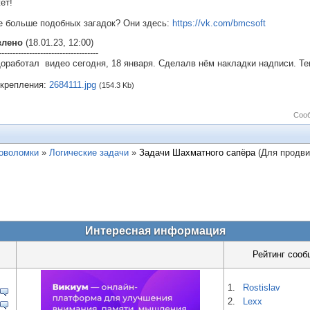
ет!
е больше подобных загадок? Они здесь:
https://vk.com/bmcsoft
влено
(18.01.23, 12:00)
------------------------------------
Доработал видео сегодня, 18 января. Сделалв нём накладки надписи. Т
крепления:
2684111.jpg
(154.3 Kb)
Соо
ловоломки
»
Логические задачи
»
Задачи Шахматного сапёра
(Для продв
Интересная информация
Рейтинг сооб
1.
Rostislav
2.
Lexx