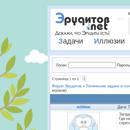
Задачи
Иллюзии
Логин:
Пароль
1
Страница
1
из
1
Форум Эрудитов
»
Логические задачи и го
игроков)
mihhim
Дата: 
Загад
Где н
спрят