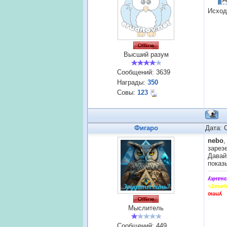
Исход
Высший разум
Сообщений:
3639
Награды:
350
Совы:
123
Фигаро
Дата: 
nebo
,
зарез
Давай
показ
ʎʞнɐнԑ
৭ꓕɐʚи
ꙕǝᥕʎ
Мыслитель
Сообщений:
449