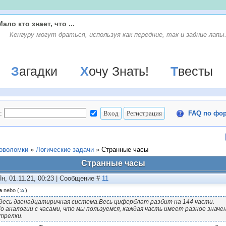
Мало кто знает, что ...
Кенгуру могут драться, используя как передние, так и задние лапы
Загадки
Хочу Знать!
Твесты
:
FAQ по фо
ловоломки
»
Логические задачи
»
Странные часы
Странные часы
Пн, 01.11.21, 00:23 | Сообщение #
11
а
nebo
(
)
десь двенадцатиричная система.Весь циферблат разбит на 144 части.
о аналогии с часами, что мы пользуемся, каждая часть имеет разное значе
трелки.