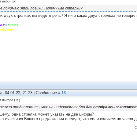
а
nebo
(
)
е понимаю этой логики. Почему две стрелки?
их двух стрелках вы ведёте речь? Я ни о каких двух стрелках не говорил
и
ɐн
ʎdǝфɔ
hɐdoʚыʚ
Вт, 04.01.22, 21:23 | Сообщение #
16
а
Фигаро
(
)
огично предположить, что на цифровом табло
для отображения количест
шему, одна стрелка может указать на две цифры?
логически из Вашего предложения следует, что если количество часов д
С