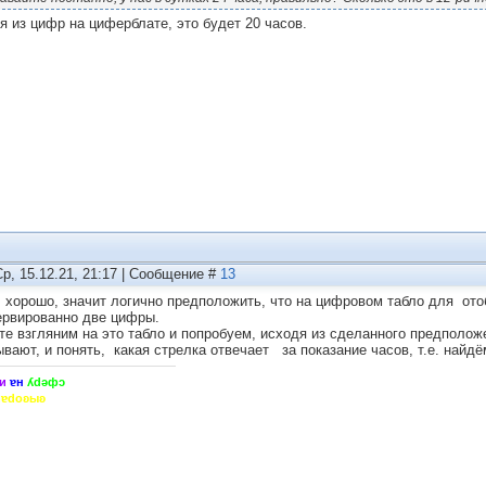
я из цифр на циферблате, это будет 20 часов.
Ср, 15.12.21, 21:17 | Сообщение #
13
 хорошо, значит логично предположить, что на цифровом табло для ото
ервированно две цифры.
те взгляним на это табло и попробуем, исходя из сделанного предполож
ывают, и понять, какая стрелка отвечает за показание часов, т.е. най
и
ɐн
ʎdǝфɔ
hɐdoʚыʚ