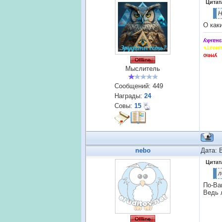
Цитат
Н
О как
ʎʞнɐнԑ
৭ꓕɐʚи
ꙕǝᥕʎ
Мыслитель
Сообщений:
449
Награды:
24
Совы:
15
nebo
Дата: 
Цитат
л
По-Ва
Ведь 