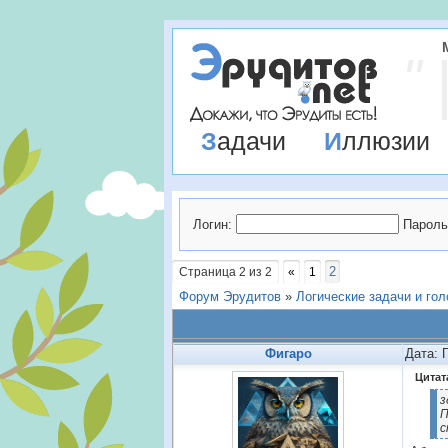
Задачи
Иллюзии
Логин:
Пароль
2
Страница
2
из
2
«
1
Форум Эрудитов
»
Логические задачи и го
Фигаро
Дата: 
Цитат
з
П
с