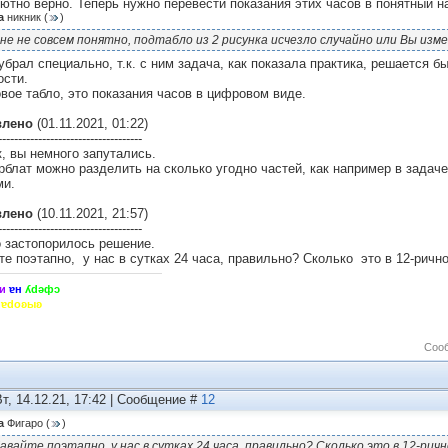
ютно верно. Теперь нужно перевести показания этих часов в понятный 
а
никник
(
)
не не совсем понятно, подтабло из 2 рисунка исчезло случайно или Вы изм
убрал специально, т.к. с ним задача, как показала практика, решается б
ости.
вое табло, это показания часов в цифровом виде.
влено
(01.11.2021, 01:22)
------------------------------------
к, вы немного запутались.
блат можно разделить на сколько угодно частей, как например в задач
ми.
влено
(10.11.2021, 21:57)
------------------------------------
о застопорилось решение.
те поэтапно, у нас в сутках 24 часа, правильно? Сколько это в 12-ричн
и
ɐн
ʎdǝфɔ
hɐdoʚыʚ
Соо
Вт, 14.12.21, 17:42 | Сообщение #
12
а
Фигаро
(
)
авайте поэтапно, у нас в сутках 24 часа, правильно? Сколько это в 12-рич