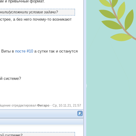
нам и привычный формат.
енили/усложнили условие задачи?
ыстрее, а без него почему-то возникают
е Виты в
посте #10
а сутки так и останутся
ой системе?
бщение отредактировал
Фигаро
-
Ср, 10.11.21, 21:57
ной системе?