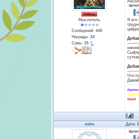
Абсол
Цитат
м
Мыслитель
Я его 
трудн
цифро
Сообщений:
449
Награды:
24
Доба
Совы:
15
---------
никни
Сыфер
сутка
Доба
---------
Что-т
Давай
ʎʞнɐнԑ
৭ꓕɐʚи
ꙕǝᥕʎ
nebo
Дата: 
Цитат
Д