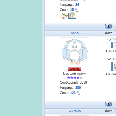
Награды:
24
Совы:
15
nebo
Дата: 
Цитат
,
Самая
Цитат
з
ц
Высший разум
Не по
Сообщений:
3639
Награды:
350
Совы:
123
Фигаро
Дата: 