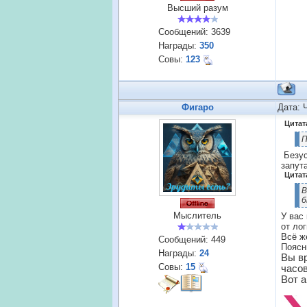
Высший разум
Сообщений:
3639
Награды:
350
Совы:
123
Фигаро
Дата: 
Цитат
П
Безус
запут
Цитат
В
б
Мыслитель
У вас
от лог
Всё ж
Сообщений:
449
Поясн
Награды:
24
Вы в
Совы:
15
часов
Вот 