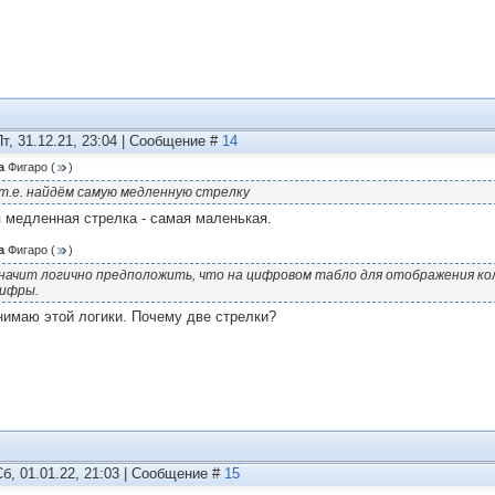
Пт, 31.12.21, 23:04 | Сообщение #
14
а
Фигаро
(
)
 т.е. найдём самую медленную стрелку
 медленная стрелка - самая маленькая.
а
Фигаро
(
)
начит логично предположить, что на цифровом табло для отображения кол
ифры.
нимаю этой логики. Почему две стрелки?
Сб, 01.01.22, 21:03 | Сообщение #
15