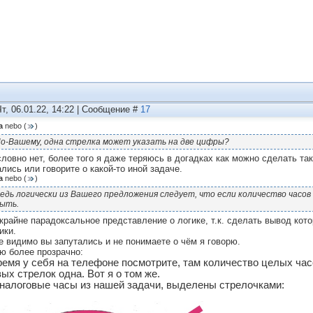
Чт, 06.01.22, 14:22 | Сообщение #
17
а
nebo
(
)
о-Вашему, одна стрелка может указать на две цифры?
ловно нет, более того я даже теряюсь в догадках как можно сделать та
ались или говорите о какой-то иной задаче.
а
nebo
(
)
едь логически из Вашего предложения следует, что если количество часов
ыть.
 крайне парадоксальное представление о логике, т.к. сделать вывод кот
ики.
е видимо вы запутались и не понимаете о чём я говорю.
ю более прозрачно:
ремя у себя на телефоне посмотрите, там количество целых ча
ых стрелок одна. Вот я о том же.
аналоговые часы из нашей задачи, выделены стрелочками: