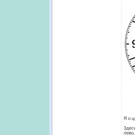
Я о ц
Здесь
лево.