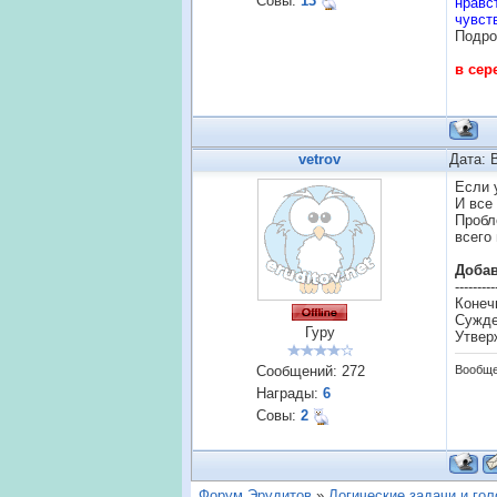
Совы:
13
нравс
чувст
Подро
в сер
vetrov
Дата: 
Если 
И все
Пробл
всего
Доба
---------
Конечн
Сужде
Гуру
Утвер
Сообщений:
272
Вообще
Награды:
6
Совы:
2
Форум Эрудитов
»
Логические задачи и го