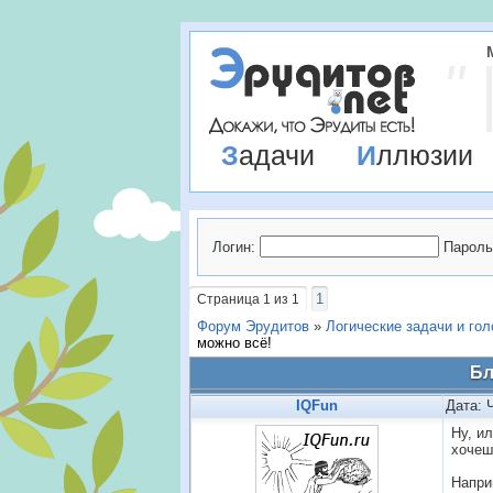
Задачи
Иллюзии
Логин:
Пароль
1
Страница
1
из
1
Форум Эрудитов
»
Логические задачи и го
можно всё!
Бл
IQFun
Дата: 
Ну, и
хочеш
Напри