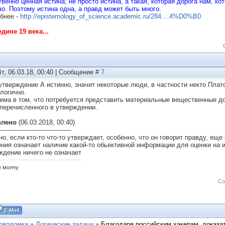
твенно ценная истина; не просто истина, а такая, которая дорога нам, 
во. Поэтому истина одна, а правд может быть много.
бнее -
http://epistemology_of_science.academic.ru/284....4%D0%B0
едине 19 века...
Вт, 06.03.18, 00:40 | Сообщение #
7
утверждение А истинно, значит некоторые люди, в частности некто Плато
 логично.
ема в том, что потребуется представить материальные вещественные до
 перечисленного в утверждении.
влено
(06.03.2018, 00:40)
------------------------------------
о, если кто-то что-то утверждает, особенно, что он говорит правду, еще 
ния означает наличие какой-то обьективной информации для оценки на 
ждение ничего не означает
 молчу
Со
ловоломки
»
Логические задачи
»
Благодаря российским хакерам, доказа