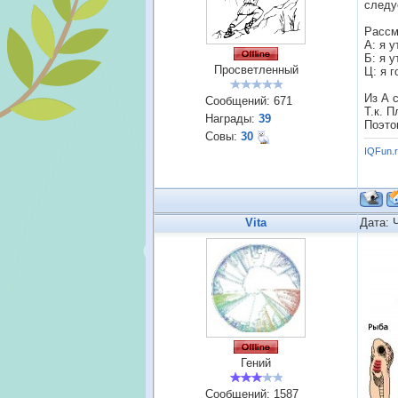
следу
Рассм
А: я у
Б: я 
Просветленный
Ц: я 
Из А с
Сообщений:
671
Т.к. 
Награды:
39
Поэто
Совы:
30
IQFun.
Vita
Дата: 
Гений
Сообщений:
1587