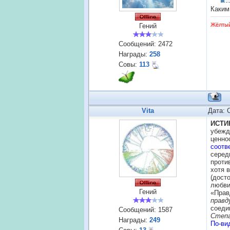
Каким
Жёлты
Гений
Сообщений:
2472
Награды:
258
Совы:
113
Vita
Дата: 
ИСТИ
убежд
цен
соотв
серед
проти
хотя 
(дост
любви
Гений
«Прав
правд
соеди
Сообщений:
1587
Степа
Награды:
249
По-ви