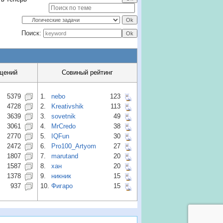
Поиск:
щений
Совиный рейтинг
5379
1.
nebo
123
4728
2.
Kreativshik
113
3639
3.
sovetnik
49
3061
4.
MrCredo
38
2770
5.
IQFun
30
2472
6.
Pro100_Artyom
27
1807
7.
marutand
20
1587
8.
хан
20
1378
9.
никник
15
937
10.
Фигаро
15