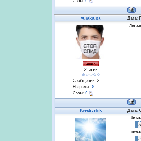
Совы:
0
yurakrupa
Дата: 
Логич
Ученик
Сообщений:
2
Награды:
0
Совы:
0
Kreativshik
Дата: 
Цитат
А
Цитат
и