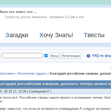
Мало кто знает, что ...
Скорость роста жемчужин - примерно 0,1 мм в год.
Загадки
Хочу Знать!
Твесты
:
FAQ по фо
ловоломки
»
Логические задачи
»
Благодаря российским хакерам, доказа
агодаря российским хакерам, доказать теперь можно в
Чт, 26.10.17, 12:34 | Сообщение #
1
ли почти всё. Российские хакеры нашли прокол в основаниях логики, бла
ь!
мер: известно, что если из истинности утверждения А следует истинност