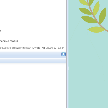
у.
ересные статьи.
общение отредактировал
IQFun
-
Чт, 26.10.17, 12:34