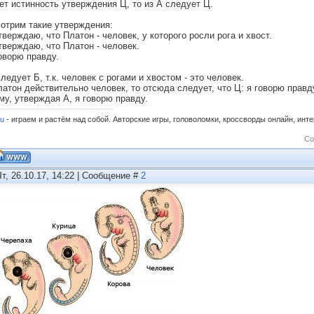
ет истинность утверждения Ц, то из А следует Ц.
отрим такие утверждения:
тверждаю, что Платон - человек, у которого росли рога и хвост.
утверждаю, что Платон - человек.
говорю правду.
ледует Б, т.к. человек с рогами и хвостом - это человек.
Платон действительно человек, то отсюда следует, что Ц: я говорю правд
му, утверждая А, я говорю правду.
ru
- играем и растём над собой. Авторские игры, головоломки, кроссворды онлайн, инт
Со
Чт, 26.10.17, 14:22 | Сообщение #
2