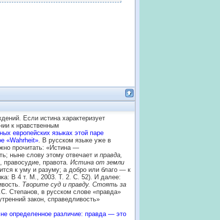
дений. Если истина характеризует
ении к нравственным
ных европейских языках этой паре
ое «Wahrheit»
. В русском языке уже в
ожно прочитать: «Истина —
сть; ныне слову этому отвечает и
правда,
, правосудие, правота.
Истина от земли
ится к уму и разуму; а добро или благо — к
 В 4 т. М., 2003. Т. 2. С. 52). И далее:
ивость.
Творите суд и правду. Стоять за
Ю.С. Степанов, в русском слове «правда»
утренний закон, справедливость»
лне определенное различие: правда — это