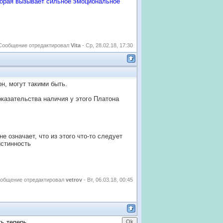
которая вызывает сильное эмоциональное
Сообщение отредактировал
Vita
-
Ср, 28.02.18, 17:30
н, могут такими быть.
казательства наличия у этого Платона
не означает, что из этого что-то следует
истинность
общение отредактировал
vetrov
-
Вт, 06.03.18, 00:45
ть теперь