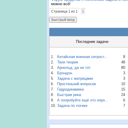
можно всё!
1
Страница
1
из
1
Последние задачи
1.
Китайская военная хитрост...
8
2.
Твоя теория
48
3.
Арнольд, да не тот
80
4.
Брэндон.
3
5.
Задача с матрицами
3
6.
Простенький вопросик
10
7.
Гидродинамика
15
8.
Быстрая река.
24
9.
А попробуйте ещё это опро...
6
10.
Задача по логике
7