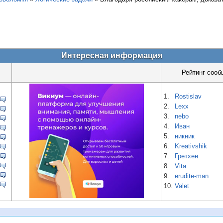
Интересная информация
Рейтинг сооб
1.
Rostislav
2.
Lexx
3.
nebo
4.
Иван
5.
никник
6.
Kreativshik
7.
Гретхен
8.
Vita
9.
erudite-man
10.
Valet