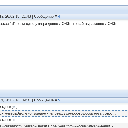
Пн, 26.02.18, 21:43 | Сообщение #
4
еское "И" если одно утверждение ЛОЖЬ, то всё выражение ЛОЖЬ
Ср, 28.02.18, 09:31 | Сообщение #
5
а
IQFun
(
)
: я утверждаю, что Платон - человек, у которого росли рога и хвост.
а
IQFun
(
)
з истинности утверждения А следует истинность утверждения Б