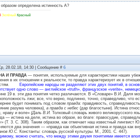
 образом определена истинность А?
й
Зелёный
Красный
Ср, 28.02.18, 14:30 | Сообщение #
6
НА И ПРАВДА
— понятия, используемые для характеристики наших убеж
ения в их отношении к реальности, то правда характеризует их в отнош
ностям.
Европейские народы не разделяют этих двух понятий, в основ
етствует одно слово — английское «truth», французское «verite», немецк
ине 19 в. эти два понятия четко различаются. В «Словаре» В.И. Даля м
воположность лжи; все, что верно, подлинно, точно, справедливо, что е
вернее будет понимать под словом
правда:
правдивость, справедливость
ояние разума человека),
а правда с небес
(дар благостыни). Истина относ
, нраву и воле»
(Даль В.И.
Толковый словарь живого великорусского языка:
да — истина на деле, истина во образе, во благе: правосудие, справедл
у»
(Т. 3. С. 308). Таким образом, как отмечает наш известный лингвист 
няются два значения — «правда как объективная истина и правда как вн
нов Ю.С.
Константы: словарь русской культуры. М., 2001. С. 447).
димому, можно считать, что между этими двумя понятиями имеется впо