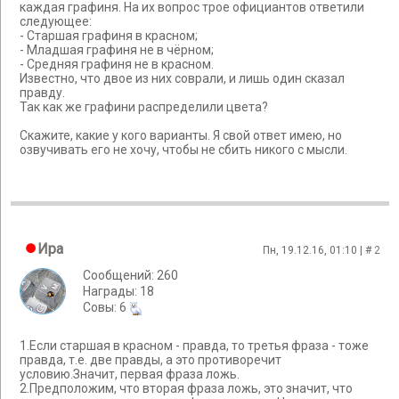
каждая графиня. На их вопрос трое официантов ответили
следующее:
- Старшая графиня в красном;
- Младшая графиня не в чёрном;
- Средняя графиня не в красном.
Известно, что двое из них соврали, и лишь один сказал
правду.
Так как же графини распределили цвета?
Скажите, какие у кого варианты. Я свой ответ имею, но
озвучивать его не хочу, чтобы не сбить никого с мысли.
Ира
Пн, 19.12.16, 01:10 | #
2
Сообщений: 260
Награды: 18
Cовы: 6
1.Если старшая в красном - правда, то третья фраза - тоже
правда, т.е. две правды, а это противоречит
условию.Значит, первая фраза ложь.
2.Предположим, что вторая фраза ложь, это значит, что