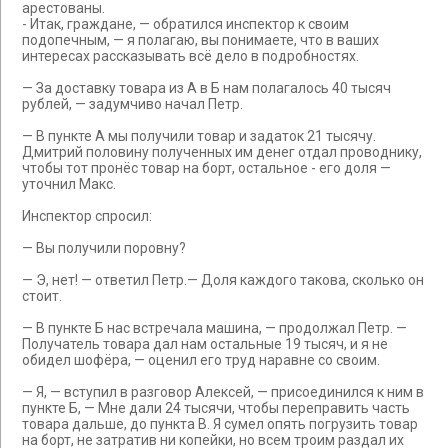
арестованы.
- Итак, граждане, — обратился инспектор к своим
подопечным, — я полагаю, вы понимаете, что в ваших
интересах рассказывать всё дело в подробностях.
— За доставку товара из А в Б нам полагалось 40 тысяч
рублей, — задумчиво начал Петр.
— В пункте А мы получили товар и задаток 21 тысячу.
Дмитрий половину полученных им денег отдал проводнику,
чтобы тот пронёс товар на борт, остальное - его доля —
уточнил Макс.
Инспектор спросил:
— Вы получили поровну?
— Э, нет! — ответил Петр.— Доля каждого такова, сколько он
стоит.
— В пункте Б нас встречала машина, — продолжал Петр. —
Получатель товара дал нам остальные 19 тысяч, и я не
обидел шофёра, — оценил его труд наравне со своим.
— Я, — вступил в разговор Алексей, — присоединился к ним в
пункте Б, — Мне дали 24 тысячи, чтобы переправить часть
товара дальше, до пункта В. Я сумел опять погрузить товар
на борт, не затратив ни копейки, но всем троим раздал их