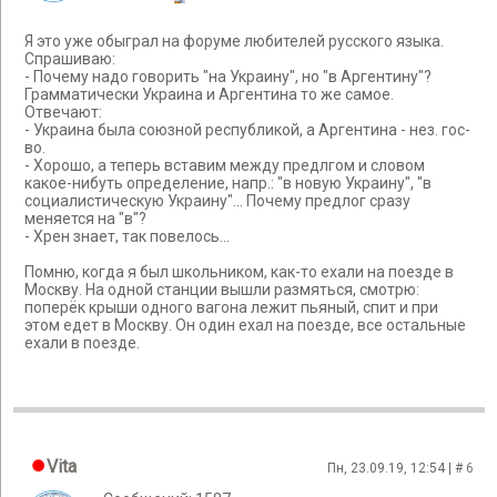
Я это уже обыграл на форуме любителей русского языка.
Спрашиваю:
- Почему надо говорить "на Украину", но "в Аргентину"?
Грамматически Украина и Аргентина то же самое.
Отвечают:
- Украина была союзной республикой, а Аргентина - нез. гос-
во.
- Хорошо, а теперь вставим между предлгом и словом
какое-нибуть определение, напр.: "в новую Украину", "в
социалистическую Украину"... Почему предлог сразу
меняется на "в"?
- Хрен знает, так повелось...
Помню, когда я был школьником, как-то ехали на поезде в
Москву. На одной станции вышли размяться, смотрю:
поперёк крыши одного вагона лежит пьяный, спит и при
этом едет в Москву. Он один ехал на поезде, все остальные
ехали в поезде.
Vita
Пн, 23.09.19, 12:54 | #
6