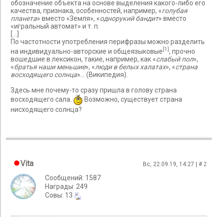
обозначение объекта на основе выделения какого-либо его
качества, признака, особенностей, например, «
голубая
планета
» вместо «Земля», «
однорукий бандит
» вместо
«игральный автомат» и т. п.
[...]
По частотности употребления перифразы можно разделить
[1]
на индивидуально-авторские и общеязыковые
, прочно
вошедшие в лексикон, такие, например, как «
слабый пол
»,
«
братья наши меньшие
», «
люди в белых халатах
», «
страна
восходящего солнца
»... (Википедия).
Здесь мне почему-то сразу пришла в голову страна
восходящего сала.
Возможно, существует страна
нисходящего солнца?
Vita
Вс, 22.09.19, 14:27 | #
2
Сообщений: 1587
Награды: 249
Cовы: 13