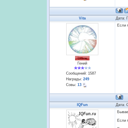
Vita
Дата: 
Если 
Гений
Сообщений:
1587
Награды:
249
Совы:
13
IQFun
Дата: 
Бывает
Если 