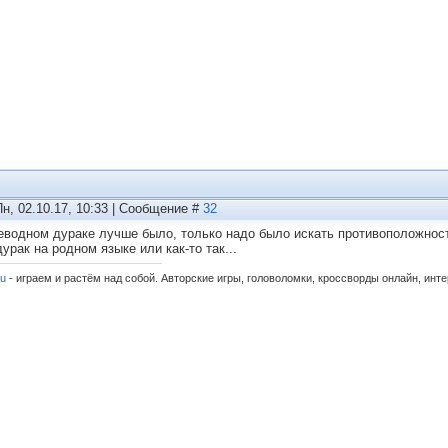
Пн, 02.10.17, 10:33 | Сообщение #
32
еводном дураке лучше было, только надо было искать противоположность
урак на родном языке или как-то так...
ru
- играем и растём над собой. Авторские игры, головоломки, кроссворды онлайн, инт