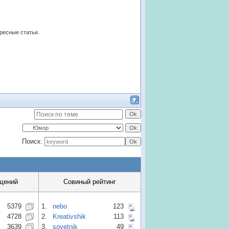
ересные статьи.
Поиск:
щений
Совиный рейтинг
5379
1.
nebo
123
4728
2.
Kreativshik
113
3639
3.
sovetnik
49