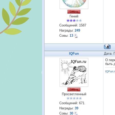
Гений
Сообщений:
1587
Награды:
249
Совы:
13
IQFun
Дата: 
О пер
быть д
IQFun.
Просветленный
Сообщений:
671
Награды:
39
Совы:
30