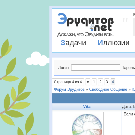
Задачи
Иллюзии
Логин:
Пароль
4
Страница
4
из
4
«
1
2
3
Форум Эрудитов
»
Свободное Общение
»
Ю
Vita
Дата: 
Если 