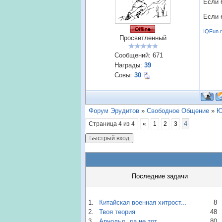
Если 
Если 
IQFun.
Просветленный
Сообщений:
671
Награды:
39
Совы:
30
Форум Эрудитов
»
Свободное Общение
»
Ю
4
Страница
4
из
4
«
1
2
3
Последние задачи
1.
Китайская военная хитрост...
8
2.
Твоя теория
48
3.
Арнольд, да не тот
80