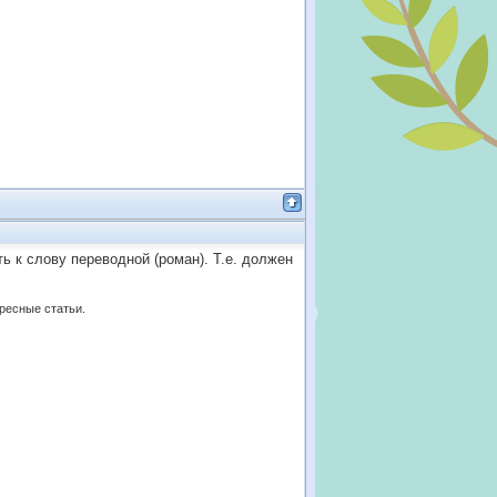
 к слову переводной (роман). Т.е. должен
ересные статьи.