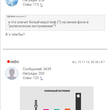
Награды: 258
Cовы: 113
Цитата
никник
(
)
а что значит белый иероглиф (?) на синем фоне в
"религиозном экстремизме"?
А о чем Вы?
nebo
Вс, 15.11.15, 00:30 | #
7
Сообщений: 3639
Награды: 350
Cовы: 123