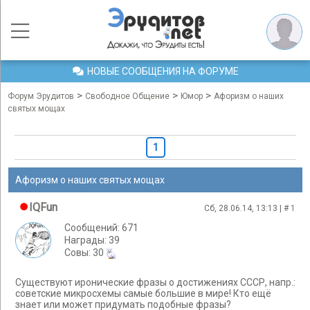
НОВЫЕ СООБЩЕНИЯ НА ФОРУМЕ
>
>
>
Форум Эрудитов
Свободное Общение
Юмор
Афоризм о наших
святых мощах
1
Афоризм о наших святых мощах
IQFun
Сб, 28.06.14, 13:13 | #
1
Сообщений: 671
Награды: 39
Cовы: 30
Существуют иронические фразы о достижениях СССР, напр.:
советские микросхемы самые большие в мире! Кто ещё
знает или может придумать подобные фразы?